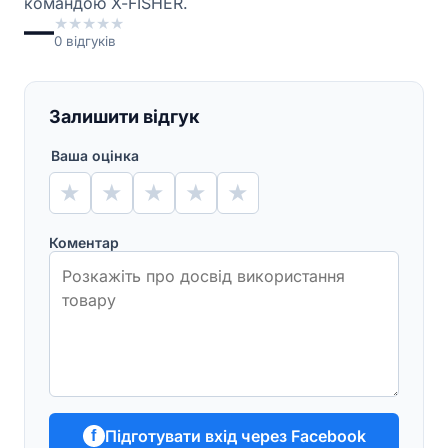
командою X-FISHER.
—
★
★
★
★
★
0
відгуків
Залишити відгук
Ваша оцінка
★
★
★
★
★
Коментар
Підготувати вхід через Facebook
f