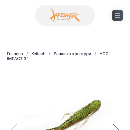
Головна
/
Keitech
/
Рачки та креатури
/
HOG
IMPACT 3"