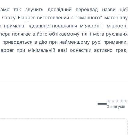
саме так звучить дослідний переклад назви цієї
. Crazy Flapper виготовлений з "смачного" матеріалу
 приманці ідеальне поєднання м'якості і міцності.
ера полягає в його обтікаємому тілі і мега рухливих
кі приводяться в дію при найменшому русі приманки.
apper при мінімальній вазі оснастки активно грає,
—
★
★
★
★
★
0
відгуків