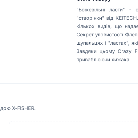
"Божевільні ласти" - 
"створінки" від KEITECH
кількох видів, що надає
Секрет уловистості Флепп
щупальцях і "ластах", я
Завдяки цьому Crazy Fl
приваблюючи хижака.
ндою X-FISHER.