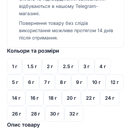
відбуваються в нашому Telegram-
магазині.
Повернення товару без слідів
використання можливе протягом 14 днів
після отримання.
Кольори та розміри
1 г
1.5 г
2 г
2.5 г
3 г
4 г
5 г
6 г
7 г
8 г
9 г
10 г
12 г
14 г
16 г
18 г
20 г
22 г
24 г
26 г
28 г
30 г
32 г
Опис товару