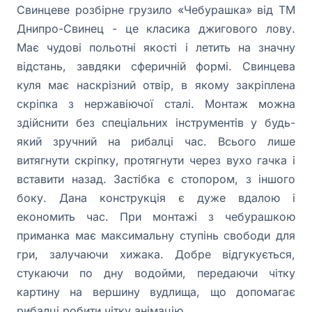
Свинцеве розбірне грузило «Чебурашка» вiд ТМ
Днипро-Свинец - це класика джигового лову.
Має чудові польотні якості і летить на значну
відстань, завдяки сферичній формі. Свинцева
куля має наскрізний отвір, в якому закріплена
скріпка з нержавіючої сталі. Монтаж можна
здійснити без спеціальних інструментів у будь-
який зручний на рибалці час. Всього лише
витягнути скріпку, протягнути через вухо гачка і
вставити назад. Застібка є стопором, з іншого
боку. Дана конструкція є дуже вдалою і
економить час. При монтажі з чебурашкою
приманка має максимальну ступінь свободи для
гри, залучаючи хижака. Добре відгукується,
стукаючи по дну водойми, передаючи чітку
картину на вершину вудлища, що допомагає
рибалці робити чітку анімацію.