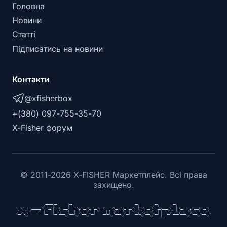
Головна
Новини
Статті
Підписатись на новини
Контакти
@xfisherbox
+(380) 097-755-35-70
X-Fisher форум
©
2011
-
2026
X-FISHER Маркетплейс. Всі права
захищено.
                   _____.__       .__                                         __           __         .__                       

___  ___         _/ ____\__| _____|  |__   ___________    _____ _____ _______|  | __ _____/  |_______ |  | _____    ____  ____  

\  \/  /  ______ \   __\|  |/  ___/  |  \_/ __ \_  __ \  /     \\__  \\_  __ \  |/ // __ \   __\____ \|  | \__  \ _/ ___\/ __ \ 

 >    <  /_____/  |  |  |  |\___ \|   Y  \  ___/|  | \/ |  Y Y  \/ __ \|  | \/    <\  ___/|  | |  |_> >  |__/ __ \\  \__\  ___/ 

/__/\_ \          |__|  |__/____  >___|  /\___  >__|    |__|_|  (____  /__|  |__|_ \\___  >__| |   __/|____(____  /\___  >___  >

      \/                        \/     \/     \/              \/     \/           \/    \/     |__|             \/     \/    \/ 