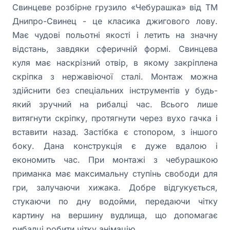
Свинцеве розбірне грузило «Чебурашка» вiд ТМ
Днипро-Свинец - це класика джигового лову.
Має чудові польотні якості і летить на значну
відстань, завдяки сферичній формі. Свинцева
куля має наскрізний отвір, в якому закріплена
скріпка з нержавіючої сталі. Монтаж можна
здійснити без спеціальних інструментів у будь-
який зручний на рибалці час. Всього лише
витягнути скріпку, протягнути через вухо гачка і
вставити назад. Застібка є стопором, з іншого
боку. Дана конструкція є дуже вдалою і
економить час. При монтажі з чебурашкою
приманка має максимальну ступінь свободи для
гри, залучаючи хижака. Добре відгукується,
стукаючи по дну водойми, передаючи чітку
картину на вершину вудлища, що допомагає
рибалці робити чітку анімацію.