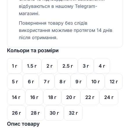
відбуваються в нашому Telegram-
магазині.
Повернення товару без слідів
використання можливе протягом 14 днів
після отримання.
Кольори та розміри
1 г
1.5 г
2 г
2.5 г
3 г
4 г
5 г
6 г
7 г
8 г
9 г
10 г
12 г
14 г
16 г
18 г
20 г
22 г
24 г
26 г
28 г
30 г
32 г
Опис товару