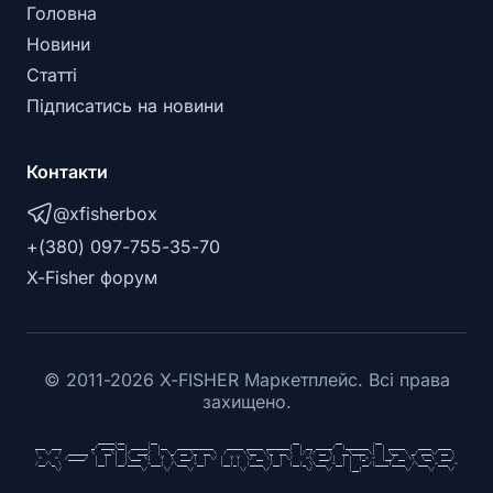
Головна
Новини
Статті
Підписатись на новини
Контакти
@xfisherbox
+(380) 097-755-35-70
X-Fisher форум
©
2011
-
2026
X-FISHER Маркетплейс. Всі права
захищено.
                   _____.__       .__                                         __           __         .__                       

___  ___         _/ ____\__| _____|  |__   ___________    _____ _____ _______|  | __ _____/  |_______ |  | _____    ____  ____  

\  \/  /  ______ \   __\|  |/  ___/  |  \_/ __ \_  __ \  /     \\__  \\_  __ \  |/ // __ \   __\____ \|  | \__  \ _/ ___\/ __ \ 

 >    <  /_____/  |  |  |  |\___ \|   Y  \  ___/|  | \/ |  Y Y  \/ __ \|  | \/    <\  ___/|  | |  |_> >  |__/ __ \\  \__\  ___/ 

/__/\_ \          |__|  |__/____  >___|  /\___  >__|    |__|_|  (____  /__|  |__|_ \\___  >__| |   __/|____(____  /\___  >___  >

      \/                        \/     \/     \/              \/     \/           \/    \/     |__|             \/     \/    \/ 