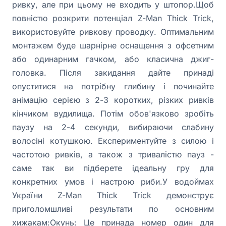
ривку, але при цьому не входить у штопор.Щоб
повністю розкрити потенціал Z-Man Thick Trick,
використовуйте ривкову проводку. Оптимальним
монтажем буде шарнірне оснащення з офсетним
або одинарним гачком, або класична джиг-
головка. Після закидання дайте принаді
опуститися на потрібну глибину і починайте
анімацію серією з 2-3 коротких, різких ривків
кінчиком вудилища. Потім обов'язково зробіть
паузу на 2-4 секунди, вибираючи слабину
волосіні котушкою. Експериментуйте з силою і
частотою ривків, а також з тривалістю пауз -
саме так ви підберете ідеальну гру для
конкретних умов і настрою риби.У водоймах
України Z-Man Thick Trick демонструє
приголомшливі результати по основним
хижакам:Окунь: Це принада номер один для