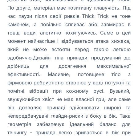
По-друге, матеріал має позитивну плавучість. Під
час паузи після серії ривків Thick Trick не тоне
каменем, а повільно спливає або завмирає в
товщі води, апетитно похитуючись. Саме в цей
момент найчастіше і відбувається атака хижака,
який не може встояти перед такою легкою
здобиччю.Дизайн тіла принади продуманий до
дрібниць для досягнення максимальної
ефективності. Масивне, потовщене тіло з
фірмовою ребристістю створює у воді потужні та
помітні вібрації при кожному русі. Вузький,
звужуючийся хвіст не має власної гри, але саме
він дозволяє принаді здійснювати широкі та
непередбачувані глайди-риски з боку в бік. Така
геометрія забезпечує ідеальний баланс для
твічингу - принада легко зривається в бік при