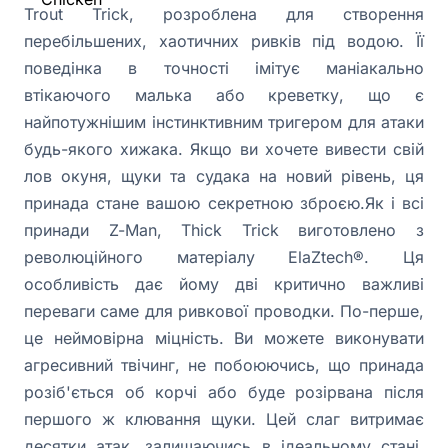
Trout Trick, розроблена для створення
перебільшених, хаотичних ривків під водою. Її
поведінка в точності імітує маніакально
втікаючого малька або креветку, що є
найпотужнішим інстинктивним тригером для атаки
будь-якого хижака. Якщо ви хочете вивести свій
лов окуня, щуки та судака на новий рівень, ця
принада стане вашою секретною зброєю.Як і всі
принади Z-Man, Thick Trick виготовлено з
революційного матеріалу ElaZtech®. Ця
особливість дає йому дві критично важливі
переваги саме для ривкової проводки. По-перше,
це неймовірна міцність. Ви можете виконувати
агресивний твічинг, не побоюючись, що принада
розіб'ється об корчі або буде розірвана після
першого ж клювання щуки. Цей слаг витримає
десятки атак, залишаючись в ідеальному стані.