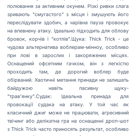
полювання за активним окунем. Різкі ривки слага
зривають "смугастого" з місця і змушують його
переслідувати здобич, а чарівна пауза провокує
на впевнену атаку. Ідеально підходить для облову
бровок, корчів і "котлів".Щука: Thick Trick - це
чудова альтернатива воблерам-мінноу, особливо
при лові в зарослих і закоряжених місцях.
Оснащений офсетним гачком, він з легкістю
проходить там, де дорогий воблер буде
обірваний. Хаотичні метання принади не залишать
байдужою навіть пасивну щуку-
"трав'янку".Судак: Ідеальна принада для
провокації судака на атаку. У той час як
класичний джиг може не працювати, агресивний
твічинг або делікатна гра на оснащенні дроп-шот
з Thick Trick часто приносять результат, особливо