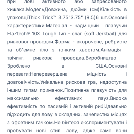
при лові активного або запресованого
хижака.МодельДовжина, дюйми (см)Кількість в
упаковціThick Trick™ 3.75"3.75" (9.5)6 шт.Основні
характеристики:Матеріал - надміцний і плавучий
ElaZtech® 10X Tough.Тип - слаг (soft Jerkbait) для
ривкової проводки.Форма - вкорочене, ребристе
та об'ємне тіло з тонким хвостом.Анімація -
твічинг, ривкова проводка.Виробництво -
Зроблено в США.Основні
переваги:Неперевершена міцність і
довговічність.Унікальна рискова гра, недоступна
іншим типам приманок.Позитивна плавучість для
максимально ефективних пауз.Висока
ефективність по пасивній і активній рибі.Ідеально
підходить для лову в складних, зачепистих місцях
з офсетним гачком.Не бійтеся експериментувати і
пробувати нові стилі лову, адже саме вони