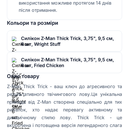
використання можливе протягом 14 днів
після отримання.
Кольори та розміри
Силікон Z-Man Thick Trick, 3,75", 9,5 см,
6 шт, Wright Stuff
Силікон Z-Man Thick Trick, 3,75", 9,5 см,
6 шт, Fried Chicken
Опис товару
Z-Man Thick Trick - ваш ключ до агресивного та
результативного твічингового лову.Ця унікальна
принада від Z-Man створена спеціально для тих
рибалок, хто надає перевагу активному та
динамічному стилю лову. Thick Trick - це
вкорочена і потовщена версія легендарного слага