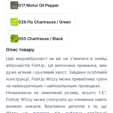
017 Motor Oil Pepper
026 Flo Chartreuse / Green
055 Chartreuse / Black
Опис товару
Цей мікровіброхвіст не міг не з'явитися в лінійці
віброхвістів FishUp. Ця витончена приманка, має
дуже м'який і рухливий хвост. Завдяки особливій
конструкції, FishUp Wizzy може привабливо грати
на найакуратніших і найповільніших проводках.
Незважаючи на невеликий розмір, всього 1.5",
FishUp Wizzy може спокусити до клювання навіть
великих хижаків. Важливою деталлю є те, що