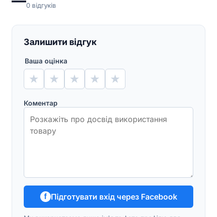
—
0
відгуків
Залишити відгук
Ваша оцінка
★
★
★
★
★
Коментар
Підготувати вхід через Facebook
f