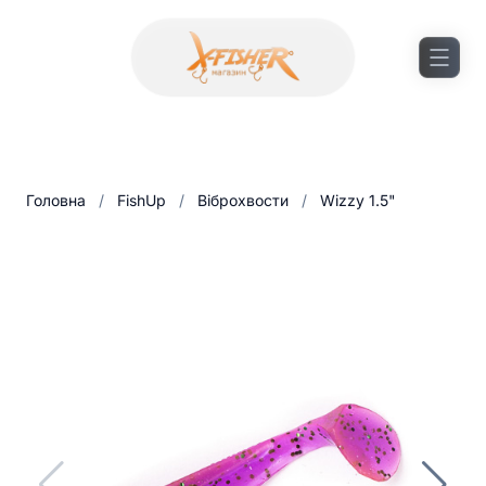
Головна
/
FishUp
/
Віброхвости
/
Wizzy 1.5"