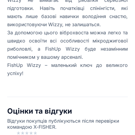
Wizzy не вимагає від рибалки серйозної
підготовки. Навіть початківці спінінгісти, які
мають лише базові навички володіння снастю,
використовуючи Wizzy, не залишаться.
За допомогою цього віброхвоста можна легко та
швидко освоїти всі особливості мікроджигової
риболовлі, а FishUp Wizzy буде незамінним
помічником у вашому арсеналі.
FishUp Wizzy – маленький ключ до великого
успіху!
Оцінки та відгуки
Відгуки покупців публікуються після перевірки
командою X-FISHER.
★
★
★
★
★