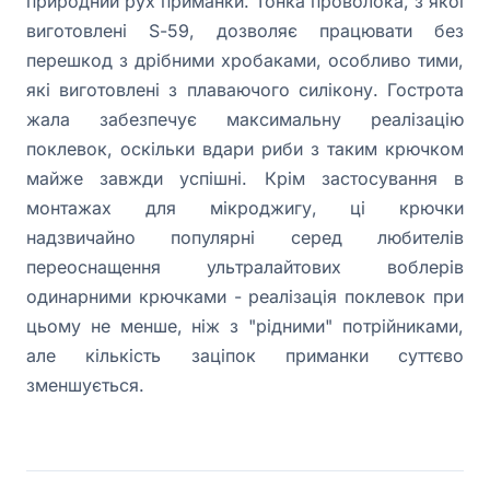
природний рух приманки. Тонка проволока, з якої
виготовлені S-59, дозволяє працювати без
перешкод з дрібними хробаками, особливо тими,
які виготовлені з плаваючого силікону. Гострота
жала забезпечує максимальну реалізацію
поклевок, оскільки вдари риби з таким крючком
майже завжди успішні. Крім застосування в
монтажах для мікроджигу, ці крючки
надзвичайно популярні серед любителів
переоснащення ультралайтових воблерів
одинарними крючками - реалізація поклевок при
цьому не менше, ніж з "рідними" потрійниками,
але кількість заціпок приманки суттєво
зменшується.