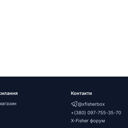
силання
Контакти
магазин
@xfisherbox
+(380) 097-755-35-70
X-Fisher форум