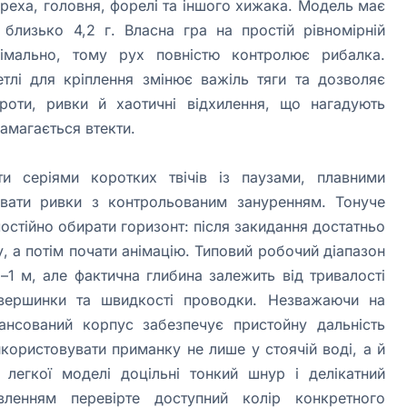
ереха, головня, форелі та іншого хижака. Модель має
лизько 4,2 г. Власна гра на простій рівномірній
імально, тому рух повністю контролює рибалка.
тлі для кріплення змінює важіль тяги та дозволяє
роти, ривки й хаотичні відхилення, що нагадують
амагається втекти.
и серіями коротких твічів із паузами, плавними
вати ривки з контрольованим зануренням. Тонуче
остійно обирати горизонт: після закидання достатньо
, а потім почати анімацію. Типовий робочий діапазон
–1 м, але фактична глибина залежить від тривалості
вершинки та швидкості проводки. Незважаючи на
ансований корпус забезпечує пристойну дальність
користовувати приманку не лише у стоячій воді, а й
 легкої моделі доцільні тонкий шнур і делікатний
вленням перевірте доступний колір конкретного