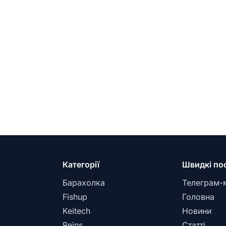
Категорії
Швидкі по
Барахолка
Телеграм-
Fishup
Головна
Keitech
Новини
Reins
Статті