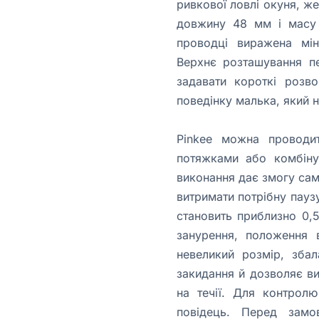
ривкової ловлі окуня, ж
довжину 48 мм і масу б
проводці виражена мін
Верхнє розташування пе
задавати короткі розво
поведінку малька, який н
Pinkee можна проводит
потяжками або комбіну
виконання дає змогу сам
витримати потрібну паузу
становить приблизно 0,5
занурення, положення 
невеликий розмір, збал
закидання й дозволяє ви
на течії. Для контролю
повідець. Перед замо