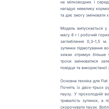
на мілководних і серед
нагадує невелику кормов
та дає змогу змінювати х
Модель випускається у 
масу 8 г і робочий гориз
заглиблення 0,3–1,5 м.
зупинки підмотування во
хижак отримує більше ч
трохи змінюватися зал
повідця та використаної 
Основна техніка для Flat
Почніть із двох-трьох р
паузу. У прохолодній во
тривалість зупинок, а 
скорочувати паузи. Вобл