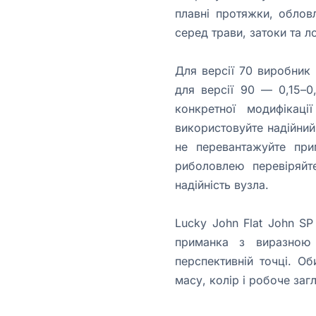
плавні протяжки, облов
серед трави, затоки та л
Для версії 70 виробник
для версії 90 — 0,15–0
конкретної модифікац
використовуйте надійний
не перевантажуйте пр
риболовлею перевіряйте
надійність вузла.
Lucky John Flat John SP
приманка з виразною
перспективній точці. Об