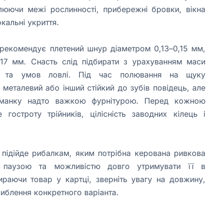
люючи межі рослинності, прибережні бровки, вікна
окальні укриття.
 рекомендує плетений шнур діаметром 0,13–0,15 мм,
,17 мм. Снасть слід підбирати з урахуванням маси
ії та умов ловлі. Під час полювання на щуку
 металевий або інший стійкий до зубів повідець, але
иманку надто важкою фурнітурою. Перед кожною
 гостроту трійників, цілісність заводних кілець і
 підійде рибалкам, яким потрібна керована ривкова
 паузою та можливістю довго утримувати її в
ираючи товар у картці, зверніть увагу на довжину,