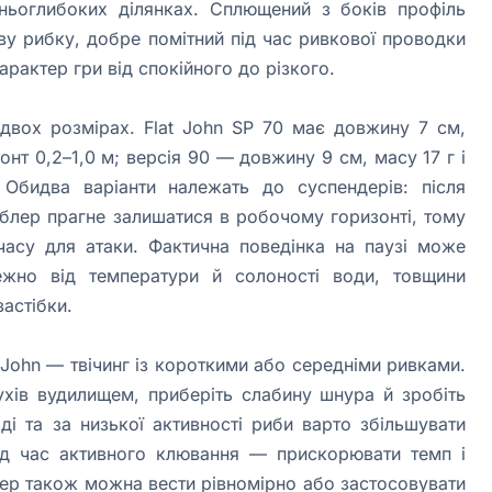
ньоглибоких ділянках. Сплющений з боків профіль
у рибку, добре помітний під час ривкової проводки
арактер гри від спокійного до різкого.
двох розмірах. Flat John SP 70 має довжину 7 см,
онт 0,2–1,0 м; версія 90 — довжину 9 см, масу 17 г і
 Обидва варіанти належать до суспендерів: після
блер прагне залишатися в робочому горизонті, тому
асу для атаки. Фактична поведінка на паузі може
ежно від температури й солоності води, товщини
застібки.
 John — твічинг із короткими або середніми ривками.
ухів вудилищем, приберіть слабину шнура й зробіть
ді та за низької активності риби варто збільшувати
під час активного клювання — прискорювати темп і
ер також можна вести рівномірно або застосовувати