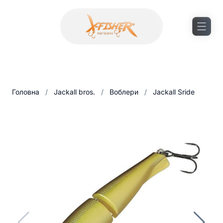
Головна
/
Jackall bros.
/
Воблери
/
Jackall Sride