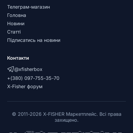
Телеграм-магазин
Головна
Новини
Статті
Підписатись на новини
Контакти
@xfisherbox
+(380) 097-755-35-70
X-Fisher форум
©
2011
-
2026
X-FISHER Маркетплейс. Всі права
захищено.
                   _____.__       .__                                         __           __         .__                       

___  ___         _/ ____\__| _____|  |__   ___________    _____ _____ _______|  | __ _____/  |_______ |  | _____    ____  ____  
