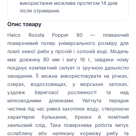
використання можливе протягом 14 днів
після отримання.
Опис товару
Halco Roosta Popper 80 — плаваючий
поверхневий попер універсального розміру для
ловлі хижої риби у прісній і солоній воді. Модель
має довжину 80 мм і вагу 16 г, завдяки чому
поєднує компактний силует із зручною дальністю
закидання. Її можна використовувати на річках,
озерах, водосховищах, у морських затоках,
уздовж берегової рослинності та над
мілководними ділянками. Увігнута передня
частина під час ривка захоплює воду, створюючи
характерне булькання, бризки й помітний
хвильовий слід. Така поверхнева робота імітує
ослаблену або налякану кормову рибу та