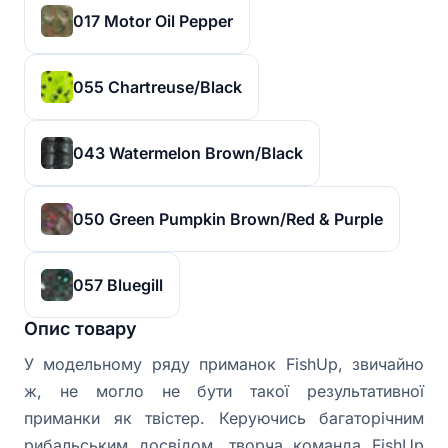
017 Motor Oil Pepper
055 Chartreuse/Black
043 Watermelon Brown/Black
050 Green Pumpkin Brown/Red & Purple
057 Bluegill
Опис товару
У модельному ряду приманок FishUp, звичайно
ж, не могло не бути такої результативної
приманки як твістер. Керуючись багаторічним
рибальським досвідом, творча команда FishUp