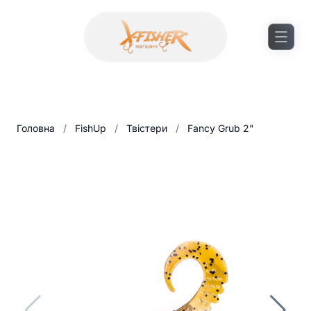
Головна
/
FishUp
/
Твістери
/
Fancy Grub 2"