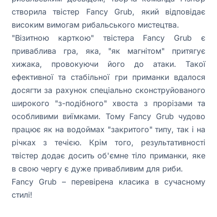
створила твістер Fancy Grub, який відповідає
високим вимогам рибальського мистецтва.
"Візитною карткою" твістера Fancy Grub є
приваблива гра, яка, "як магнітом" притягує
хижака, провокуючи його до атаки. Такої
ефективної та стабільної гри приманки вдалося
досягти за рахунок спеціально сконструйованого
широкого "з-подібного" хвоста з прорізами та
особливими виїмками. Тому Fancy Grub чудово
працює як на водоймах "закритого" типу, так і на
річках з течією. Крім того, результативності
твістер додає досить об'ємне тіло приманки, яке
в свою чергу є дуже привабливим для риби.
Fancy Grub – перевірена класика в сучасному
стилі!