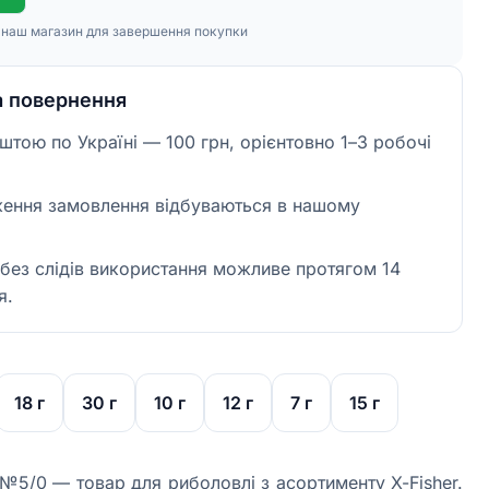
в наш магазин для завершення покупки
а повернення
тою по Україні — 100 грн, орієнтовно 1–3 робочі
ження замовлення відбуваються в нашому
без слідів використання можливе протягом 14
я.
18 г
30 г
10 г
12 г
7 г
15 г
№5/0 — товар для риболовлі з асортименту X-Fisher.