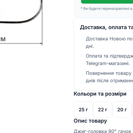
* Ви будете перенаправлені 
Доставка, оплата т
Доставка Новою пош
дні.
Оплата та підтверд
Telegram-магазині.
Повернення товару 
днів після отриманн
Кольори та розміри
25 г
22 г
20 г
Опис товару
Джиг-головка 90° гачок 