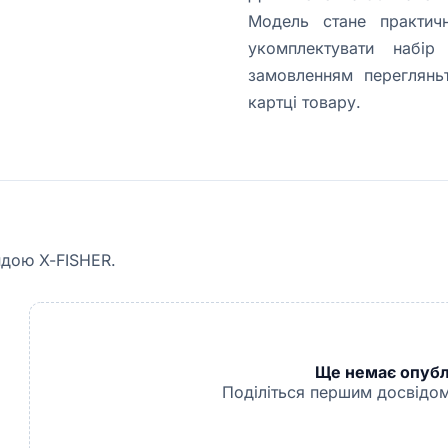
Модель стане практи
укомплектувати набі
замовленням перегляньт
картці товару.
ндою X-FISHER.
Ще немає опублі
Поділіться першим досвідом