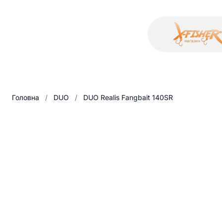
Головна
/
DUO
/
DUO Realis Fangbait 140SR