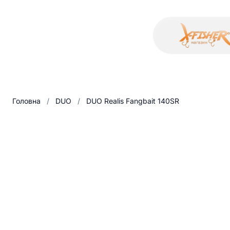
Головна
/
DUO
/
DUO Realis Fangbait 140SR