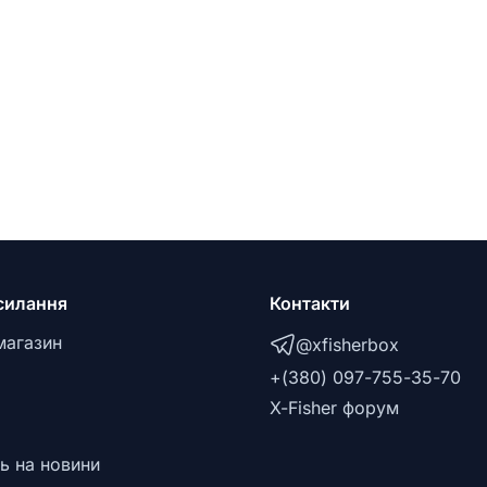
силання
Контакти
магазин
@xfisherbox
+(380) 097-755-35-70
X-Fisher форум
ь на новини