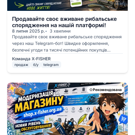
Продавайте своє вживане рибальське
спорядження на нашій платформі!
8 липня 2025 р.
3 хвилини
Продавайте своє вживане рибальське спорядження
через наш Telegram-бот! Швидке оформлення,
безпечні угоди та тисячі потенційних покупців
чекають на ваші товари.
Команда X-FISHER
продаж
б/у
telegram
Рекомендована