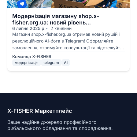
Модернізація магазину shop.x-
fisher.org.ua: новий рівень
обслуговування
6 липня 2025 р.
2 хвилини
Магазин shop.x-fisher.org.ua отримав новий рушій і
революційного AI-бота в Telegram! Оформляйте
замовлення, отримуйте консультації та відстежуйте
товари прямо в месенджері.
Команда X-FISHER
модернізація
telegram
AI
X-FISHER Маркетплейс
Ваше надійне джерело професійного
рибальського обладнання та спорядження.