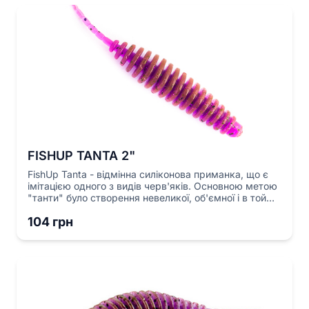
клювання.
FISHUP TANTA 2"
FishUp Tanta - відмінна силіконова приманка, що є
імітацією одного з видів черв'яків. Основною метою
"танти" було створення невеликої, об'ємної і в той
же час еластичної приманки, яка б нагадувала
104 грн
натуральний об'єкт полювання для хижої риби.
Основа приманки створена делікатно, тому
приманка є досить гнучкою. Поперечні пластини
створюють додатковий ефект "баблінг", тобто.
створюючи додаткову вібрацію, а також завдяки
тим, що може затримувати бульбашки повітря,
може займати вертикальну позицію. "Танта" є
пасивною принадою і грає навіть на найбільш