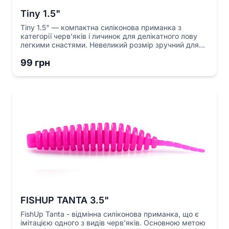
Tiny 1.5"
Tiny 1.5" — компактна силіконова приманка з
категорії черв’яків і личинок для делікатного лову
легкими снастями. Невеликий розмір зручний для
обережної подачі та роботи з легкими монтажами,
99 грн
коли риба реагує на дрібний кормовий об’єкт.
Актуальні варіанти виконання, ціна та наявність
зазначені в картці товару.
FISHUP TANTA 3.5"
FishUp Tanta - відмінна силіконова приманка, що є
імітацією одного з видів черв'яків. Основною метою