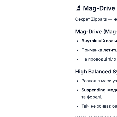
🔬 Mag-Drive
Секрет Zipbaits — н
Mag-Drive (Mag-
Внутрішній воль
Приманка
летит
На проводці тіл
High Balanced 
Розподіл маси уз
Suspending-мод
та форелі.
Твіч не збиває 