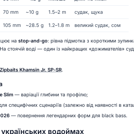
70 mm
~10 g
1.5–2 m
судак, щука
105 mm
~28.5 g
1.2–1.8 m
великий судак, сом
ацює на
stop-and-go
: рівна підмотка з короткими зупи
 На стоячій воді — один із найкращих «дожимателів» суд
Zipbaits Khamsin Jr. SP-SR
.
а
e Slim
— варіації глибини та профілю;
ля специфічних сценаріїв (залежно від наявності в катал
2026
— повернення легендарних форм для black bass.
на українських водоймах