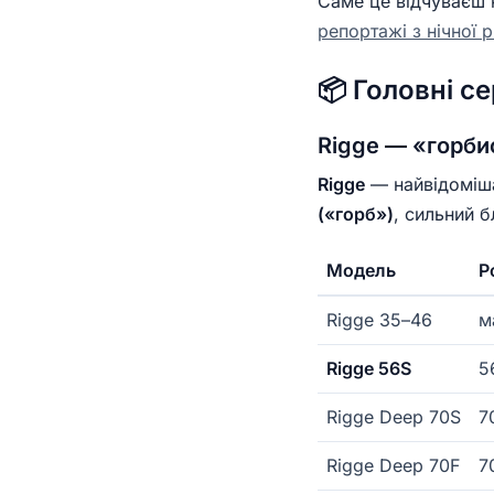
Саме це відчуваєш
репортажі з нічної 
📦 Головні сер
Rigge — «горби
Rigge
— найвідоміша
(«горб»)
, сильний б
Модель
Р
Rigge 35–46
м
Rigge 56S
5
Rigge Deep 70S
7
Rigge Deep 70F
7