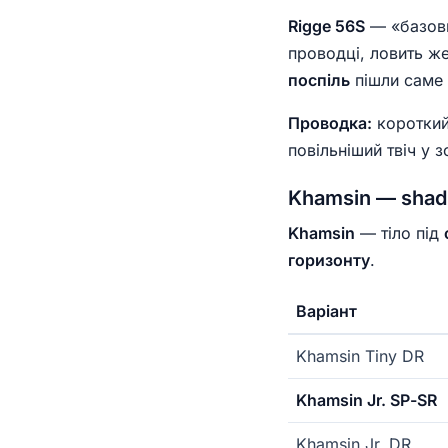
Rigge 56S
— «базови
проводці, ловить же
поспіль
пішли саме 
Проводка:
короткий
повільніший твіч у з
Khamsin — shad
Khamsin
— тіло під
горизонту
.
Варіант
Khamsin Tiny DR
Khamsin Jr. SP-SR
Khamsin Jr. DR