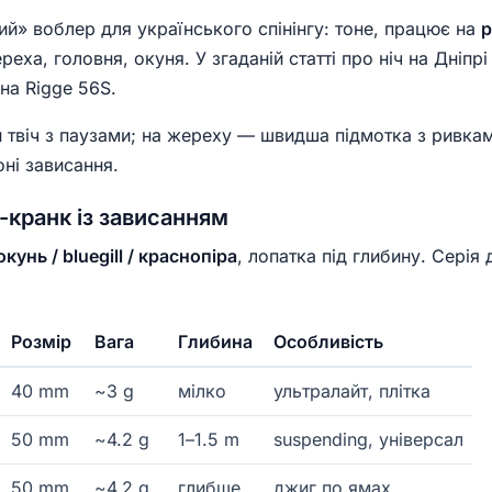
й» воблер для українського спінінгу: тоне, працює на
р
реха, головня, окуня. У згаданій статті про ніч на Дніпр
на Rigge 56S.
 твіч з паузами; на жереху — швидша підмотка з ривкам
оні зависання.
-кранк із зависанням
окунь / bluegill / краснопіра
, лопатка під глибину. Серія
Розмір
Вага
Глибина
Особливість
40 mm
~3 g
мілко
ультралайт, плітка
50 mm
~4.2 g
1–1.5 m
suspending, універсал
50 mm
~4.2 g
глибше
джиг по ямах