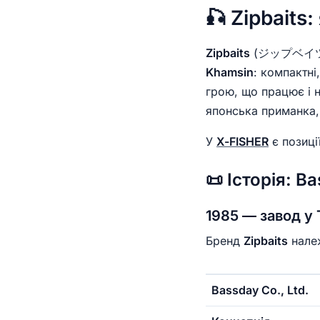
🎣 Zipbaits
Zipbaits
(ジップベイツ) —
Khamsin
: компактні
грою, що працює і н
японська приманка
У
X-FISHER
є позиції
📜 Історія: B
1985 — завод у 
Бренд
Zipbaits
належ
Bassday Co., Ltd.