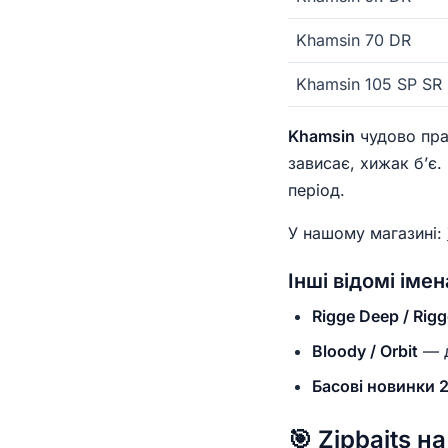
Khamsin 70 DR
Khamsin 105 SP SR
Khamsin
чудово пр
зависає, хижак б’є.
період.
У нашому магазині:
Інші відомі імен
Rigge Deep / Rigg
Bloody / Orbit
— д
Басові новинки 
🎯 Zipbaits 