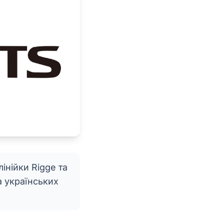
лінійки Rigge та
а українських