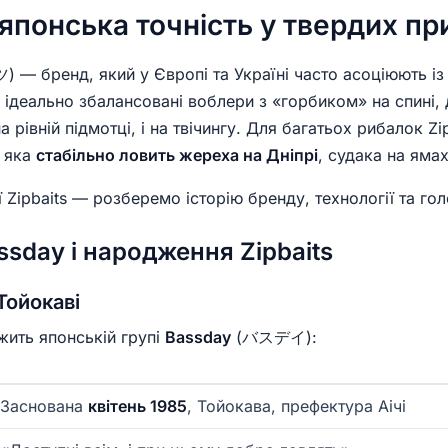
: японська точність у твердих п
 бренд, який у Європі та Україні часто асоціюють і
, ідеально збалансовані воблери з «горбиком» на спині,
а рівній підмотці, і на твічингу. Для багатьох рибалок Z
, яка
стабільно ловить жереха на Дніпрі
, судака на ямах
 Zipbaits — розберемо історію бренду, технології та голо
assday і народження Zipbaits
Тойокаві
ить японській групі
Bassday
(バスデイ):
Заснована
квітень 1985
, Тойокава, префектура Аічі