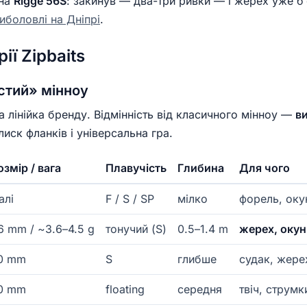
 на
Rigge 56S
: закинув — два-три ривки — і жерех уже б’
риболовлі на Дніпрі
.
ії Zipbaits
стий» мінноу
 лінійка бренду. Відмінність від класичного мінноу —
в
лиск фланків і універсальна гра.
озмір / вага
Плавучість
Глибина
Для чого
алі
F / S / SP
мілко
форель, оку
6 mm / ~3.6–4.5 g
тонучий (S)
0.5–1.4 m
жерех, окун
0 mm
S
глибше
судак, жере
0 mm
floating
середня
твіч, струмк