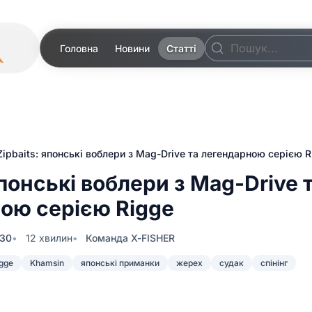
Головна
Новини
Статті
Zipbaits: японські воблери з Mag-Drive та легендарною серією R
японські воблери з Mag-Drive 
ою серією Rigge
:30
12 хвилин
Команда X-FISHER
gge
Khamsin
японські приманки
жерех
судак
спінінг