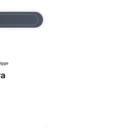
igge
та