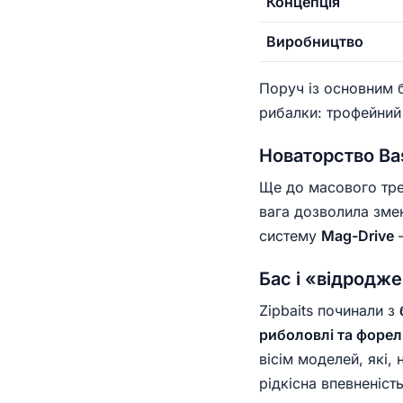
Концепція
Виробництво
Поруч із основним
рибалки: трофейний
Новаторство Ba
Ще до масового тр
вага дозволила змен
систему
Mag-Drive
—
Бас і «відродж
Zipbaits починали з
риболовлі та форел
вісім моделей, які,
рідкісна впевненіст