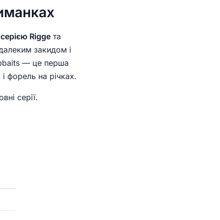
риманках
з
серією Rigge
та
 далеким закидом і
ipbaits — це перша
 і форель на річках.
вні серії.