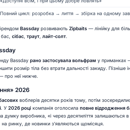
«Доступні всім, і при цьому добре ловлять»
Повний цикл: розробка → лиття → збірка на одному зав
 брендом
Bassday
розвивають
Zipbaits
— лінійку для біл
 бас,
сібас
,
траут
,
лайт-солт
.
ssday
енду Bassday
рано застосувала вольфрам
у приманках 
шити розмір тіла без втрати дальності закиду. Пізніше
 про неї нижче.
ення» 2026
басових
воблерів десятки років тому, потім зосередили
і
. У
2026 році
компанія оголосила
повне відродження ба
 на думку виробника, «і через десятиліття залишаються в 
ь на ринку, де новинки з’являються щомісяця.