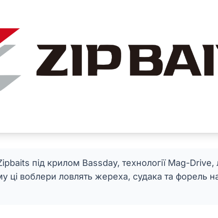
Zipbaits під крилом Bassday, технології Mag-Drive, 
му ці воблери ловлять жереха, судака та форель н