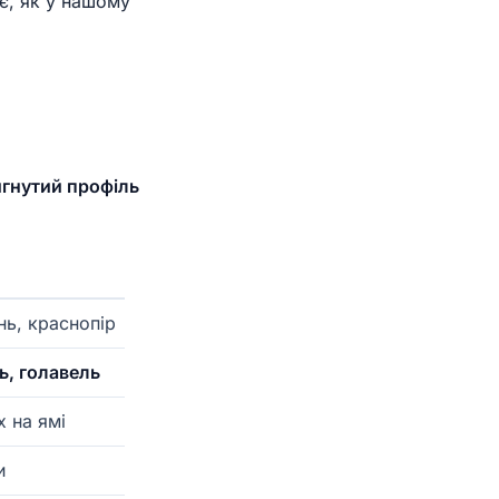
є, як у нашому
игнутий профіль
нь, краснопір
ь, голавель
х на ямі
и