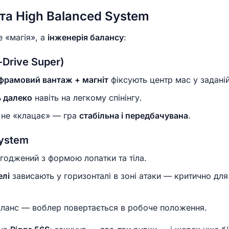
 та High Balanced System
е «магія», а
інженерія балансу
:
Drive Super)
фрамовий вантаж + магніт
фіксують центр мас у заданій
ь далеко
навіть на легкому спінінгу.
о не «клацає» — гра
стабільна і передбачувана
.
System
годжений з формою лопатки та тіла.
елі
зависають у горизонталі в зоні атаки — критично для
баланс — воблер повертається в робоче положення.