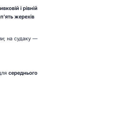
ивковій і рівній
і
п’ять жерехів
и; на судаку —
 для
середнього