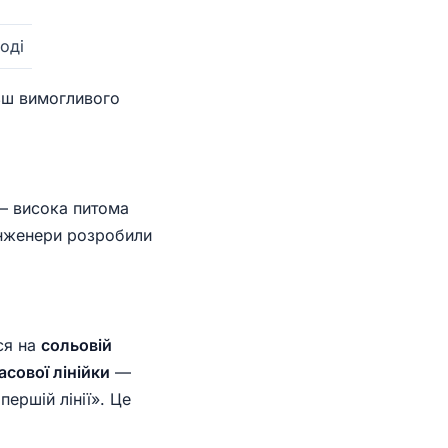
оді
ьш вимогливого
— висока питома
 інженери розробили
ся на
сольовій
сової лінійки
—
першій лінії». Це