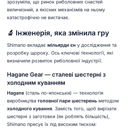
зрозуміла, що ринок риболовних снастей
величезний, а якісних механізмів на ньому
катастрофічно не вистачає.
🔬 Інженерія, яка змінила гру
Shimano вкладає
мільярди єн
у дослідження та
розробку щороку. Ось ключові технології, які
визначили розвиток риболовної індустрії.
Hagane Gear — сталеві шестерні з
холодним куванням
Hagane
(сталь по-японськи) — технологія
виробництва
головної пари шестерень
методом
холодного кування
. Замість того, щоб вирізати
шестерні з заготовки (як роблять більшість),
Shimano пресує їх під високим тиском: