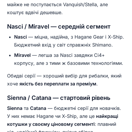
майже не поступається Vanquish/Stella, але
коштує вдвічі дешевше.
Nasci / Miravel — середній сегмент
Nasci
— міцна, надійна, з Hagane Gear і X-Ship.
Бюджетний вхід у світ справжніх Shimano.
Miravel
— легша за Nasci завдяки Ci4+
корпусу, але з тими ж базовими технологіями.
Обидві серії — хороший вибір для рибалки, який
хоче
якість без переплати за преміум
.
Sienna / Catana — стартовий рівень
Sienna
та
Catana
— бюджетні серії для новачків.
У них немає Hagane чи X-Ship, але це
найкращі
котушки у своєму ціновому сегменті
: плавний