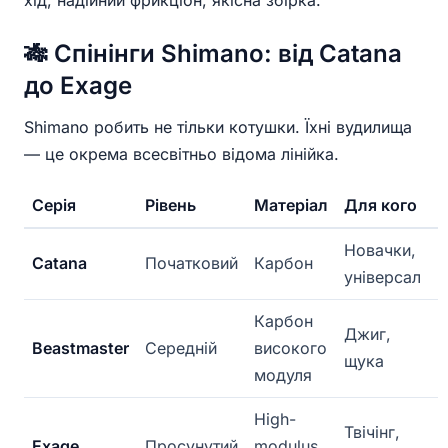
хід, надійний фрикціон, якісна збірка.
🎋 Спінінги Shimano: від Catana
до Exage
Shimano робить не тільки котушки. Їхні вудилища
— це окрема всесвітньо відома лінійка.
Серія
Рівень
Матеріал
Для кого
Новачки,
Catana
Початковий
Карбон
універсал
Карбон
Джиг,
Beastmaster
Середній
високого
щука
модуля
High-
Твічінг,
Exage
Просунутий
modulus