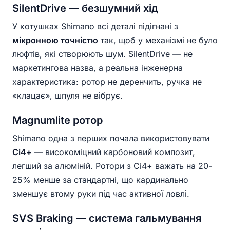
SilentDrive — безшумний хід
У котушках Shimano всі деталі підігнані з
мікронною точністю
так, щоб у механізмі не було
люфтів, які створюють шум. SilentDrive — не
маркетингова назва, а реальна інженерна
характеристика: ротор не деренчить, ручка не
«клацає», шпуля не вібрує.
Magnumlite ротор
Shimano одна з перших почала використовувати
Ci4+
— високоміцний карбоновий композит,
легший за алюміній. Ротори з Ci4+ важать на 20-
25% менше за стандартні, що кардинально
зменшує втому руки під час активної ловлі.
SVS Braking — система гальмування