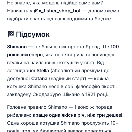
Не знаєте, яка модель підійде саме вам?
Напишіть у
@x_fisher_shop_bot
— допоможемо
підібрати снасть під ваші водойми та бюджет.
🏁 Підсумок
Shimano
— це більше ніж просто бренд. Це
100
років інженерії
, яка перетворила велосипедні
втулки на найплавніші котушки у світі. Від
легендарної
Stella
(абсолютний преміум) до
доступної
Catana
(надійний старт) — кожна
котушка Shimano несе в собі філософію якості,
закладену Сьодзабуро Шімано в 1921 році.
Головне правило Shimano — і воно ж порада
рибалкам:
краще одна якісна річ, ніж три дешеві
.
Одна хороша котушка Shimano прослужить 10+
років, тоді як бюджетний аналог доведеться