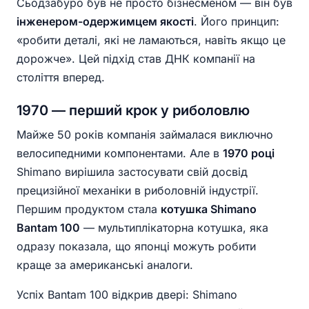
Сьодзабуро був не просто бізнесменом — він був
інженером-одержимцем якості
. Його принцип:
«робити деталі, які не ламаються, навіть якщо це
дорожче». Цей підхід став ДНК компанії на
століття вперед.
1970 — перший крок у риболовлю
Майже 50 років компанія займалася виключно
велосипедними компонентами. Але в
1970 році
Shimano вирішила застосувати свій досвід
прецизійної механіки в риболовній індустрії.
Першим продуктом стала
котушка Shimano
Bantam 100
— мультиплікаторна котушка, яка
одразу показала, що японці можуть робити
краще за американські аналоги.
Успіх Bantam 100 відкрив двері: Shimano