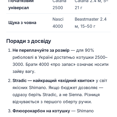
Початковий
Catana
Catana 2.4 м, 5–
універсал
2500
21 г
Nasci
Beastmaster 2.4
Щука з човна
4000
м, 15–50 г
Поради з досвіду
Не переплачуйте за розмір
— для 90%
риболовлі в Україні достатньо котушки 2500–
3000. Брати 4000 «про запас» означає носити
зайву вагу.
Stradic — найкращий «вхідний квиток»
у світ
якісних Shimano. Якщо бюджет дозволяє —
одразу беріть Stradic, а не Sienna. Різниця
відчувається з першого оберту ручки.
Флюорокарбон на котушку
— Shimano