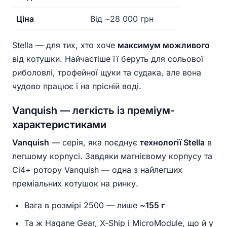
Ціна
Від ~28 000 грн
Stella — для тих, хто хоче
максимум можливого
від котушки. Найчастіше її беруть для сольової
риболовлі, трофейної щуки та судака, але вона
чудово працює і на прісній воді.
Vanquish — легкість із преміум-
характеристиками
Vanquish
— серія, яка поєднує
технології Stella
в
легшому корпусі. Завдяки магнієвому корпусу та
Ci4+ ротору Vanquish — одна з найлегших
преміальних котушок на ринку.
Вага в розмірі 2500 — лише
~155 г
Та ж Hagane Gear, X-Ship і MicroModule, що й у