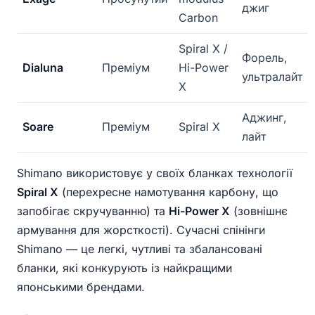
джиг
Carbon
Spiral X /
Форель,
Dialuna
Преміум
Hi-Power
ультралайт
X
Аджинг,
Soare
Преміум
Spiral X
лайт
Shimano використовує у своїх бланках технології
Spiral X
(перехресне намотування карбону, що
запобігає скручуванню) та
Hi-Power X
(зовнішнє
армування для жорсткості). Сучасні спінінги
Shimano — це легкі, чутливі та збалансовані
бланки, які конкурують із найкращими
японськими брендами.