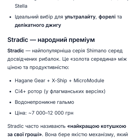
Stella
Ідеальний вибір для
ультралайту
,
форелі
та
делікатного джигу
Stradic — народний преміум
Stradic
— найпопулярніша серія Shimano серед
досвідчених рибалок. Це «золота середина» між
ціною та продуктивністю:
Hagane Gear + X-Ship + MicroModule
Ci4+ ротор (у флагманських версіях)
Водонепроникне гальмо
Ціна: ~7 000–12 000 грн
Stradic часто називають
«найкращою котушкою
за свої гроші»
. Вона бере якістю механізму, який