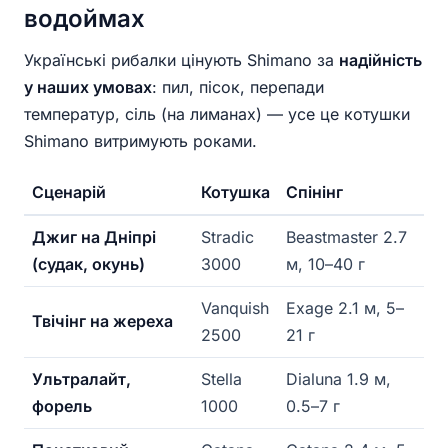
водоймах
Українські рибалки цінують Shimano за
надійність
у наших умовах
: пил, пісок, перепади
температур, сіль (на лиманах) — усе це котушки
Shimano витримують роками.
Сценарій
Котушка
Спінінг
Джиг на Дніпрі
Stradic
Beastmaster 2.7
(судак, окунь)
3000
м, 10–40 г
Vanquish
Exage 2.1 м, 5–
Твічінг на жереха
2500
21 г
Ультралайт,
Stella
Dialuna 1.9 м,
форель
1000
0.5–7 г