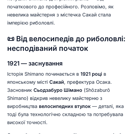
початкового до професійного. Розповімо, як
невелика майстерня з містечка Сакай стала
імперією риболовлі.
📜 Від велосипедів до риболовлі:
несподіваний початок
1921 — заснування
Історія Shimano починається в
1921 році
в
японському місті
Сакай
, префектура Осака.
Засновник
Сьодзабуро Шімано
(Shōzaburō
Shimano) відкрив невелику майстерню з
виробництва
велосипедних втулок
— деталі, яка
тоді була технологічно складною та потребувала
високої точності.