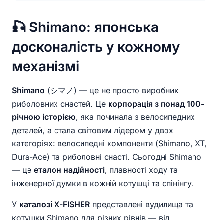
🎣 Shimano: японська
досконалість у кожному
механізмі
Shimano
(シマノ) — це не просто виробник
риболовних снастей. Це
корпорація з понад 100-
річною історією
, яка починала з велосипедних
деталей, а стала світовим лідером у двох
категоріях: велосипедні компоненти (Shimano, XT,
Dura-Ace) та риболовні снасті. Сьогодні Shimano
— це
еталон надійності
, плавності ходу та
інженерної думки в кожній котушці та спінінгу.
У
каталозі X-FISHER
представлені вудилища та
котушки Shimano для різних рівнів — від