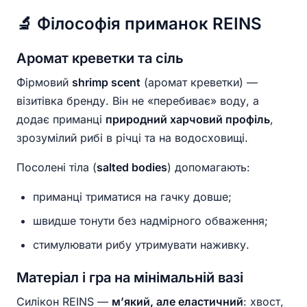
🔬 Філософія приманок REINS
Аромат креветки та сіль
Фірмовий
shrimp scent
(аромат креветки) —
візитівка бренду. Він не «перебиває» воду, а
додає приманці
природний харчовий профіль
,
зрозумілий рибі в річці та на водосховищі.
Посолені тіла (
salted bodies
) допомагають:
приманці триматися на гачку довше;
швидше тонути без надмірного обваження;
стимулювати рибу утримувати наживку.
Матеріал і гра на мінімальній вазі
Силікон REINS —
м’який, але еластичний
: хвост,