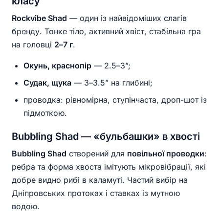
класу
Rockvibe Shad
— один із найвідоміших слагів
бренду. Тонке тіло, активний хвіст, стабільна гра
на головці
2–7 г
.
Окунь, краснопір
— 2.5–3”;
Судак, щука
— 3–3.5” на глибині;
проводка: рівномірна, ступінчаста, дроп-шот із
підмоткою.
Bubbling Shad — «бульбашки» в хвості
Bubbling Shad
створений для
повільної проводки
:
ребра та форма хвоста імітують мікровібрації, які
добре видно рибі в каламуті. Частий вибір на
Дніпровських протоках і ставках із мутною
водою.