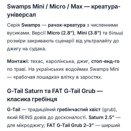
Swamps Mini / Micro / Max — креатура-
універсал
Серія
Swamps
—
рачок-креатура
з численними
вусиками. Версії
Micro (2.8”)
,
Mini (3.8”)
та більші
розміри закривають сценарії від ультралайту до
джигу на судака.
Монтажі:
техас, каролінська, джиг,
стоп-енд-го
по траві. На українських водоймах Swamps Mini
— «рабочая лошадка» влітку в заростях.
G-Tail Saturn та FAT G-Tail Grub —
класика гребінця
G-Tail
— традиційний
гребінчастий хвіст
(grub),
який REINS довів до досконалості.
Saturn 2.5”
—
для мікроджигу;
FAT G-Tail Grub 2–3”
— ширший