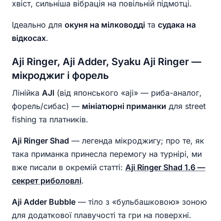
хвіст, сильніша вібрація на повільній підмотці.
Ідеально для
окуня на мілководді
та
судака на
відкосах
.
Aji Ringer, Aji Adder, Syaku Aji Ringer —
мікроджиг і форель
Лінійка
AJI
(від японського «aji» — риба-аналог,
форель/сибас) —
мініатюрні приманки
для street
fishing та платників.
Aji Ringer Shad
— легенда мікроджигу; про те, як
така приманка принесла перемогу на турнірі, ми
вже писали в окремій статті:
Aji Ringer Shad 1.6 —
секрет риболовлі
.
Aji Adder Bubble
— тіло з «бульбашковою» зоною
для додаткової плавучості та гри на поверхні.