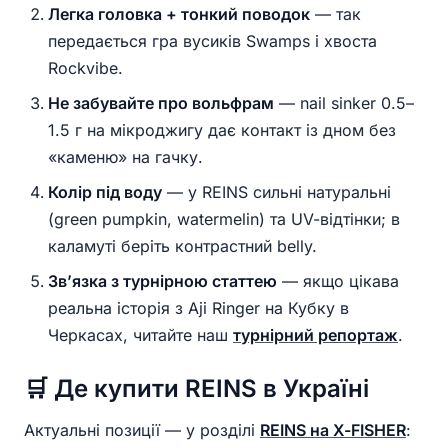
Легка головка + тонкий поводок
— так
передається гра вусиків Swamps і хвоста
Rockvibe.
Не забувайте про вольфрам
— nail sinker 0.5–
1.5 г на мікроджигу дає контакт із дном без
«каменю» на гачку.
Колір під воду
— у REINS сильні натуральні
(green pumpkin, watermelin) та UV-відтінки; в
каламуті беріть контрастний belly.
Зв’язка з турнірною статтею
— якщо цікава
реальна історія з Aji Ringer на Кубку в
Черкасах, читайте наш
турнірний репортаж
.
🛒 Де купити REINS в Україні
Актуальні позиції — у розділі
REINS на X-FISHER
: