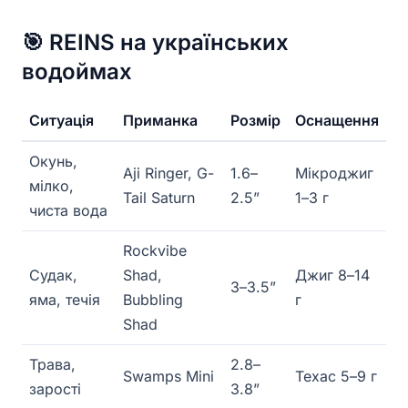
🎯 REINS на українських
водоймах
Ситуація
Приманка
Розмір
Оснащення
Окунь,
Aji Ringer, G-
1.6–
Мікроджиг
мілко,
Tail Saturn
2.5”
1–3 г
чиста вода
Rockvibe
Судак,
Shad,
Джиг 8–14
3–3.5”
яма, течія
Bubbling
г
Shad
Трава,
2.8–
Swamps Mini
Техас 5–9 г
зарості
3.8”