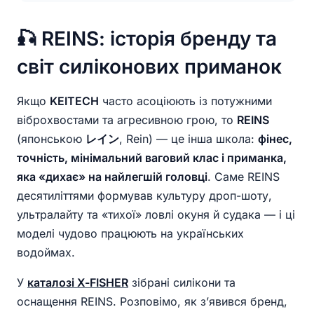
🎣 REINS: історія бренду та
світ силіконових приманок
Якщо
KEITECH
часто асоціюють із потужними
віброхвостами та агресивною грою, то
REINS
(японською
レイン
, Rein) — це інша школа:
фінес,
точність, мінімальний ваговий клас і приманка,
яка «дихає» на найлегшій головці
. Саме REINS
десятиліттями формував культуру дроп-шоту,
ультралайту та «тихої» ловлі окуня й судака — і ці
моделі чудово працюють на українських
водоймах.
У
каталозі X-FISHER
зібрані силікони та
оснащення REINS. Розповімо, як з’явився бренд,