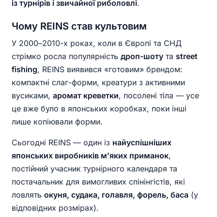
із турнірів і звичайної риболовлі
.
Чому REINS став культовим
У 2000–2010-х роках, коли в Європі та СНД
стрімко росла популярність
дроп-шоту
та
street
fishing
, REINS виявився «готовим» брендом:
компактні слаг-форми, креатури з активними
вусиками,
аромат креветки
, посолені тіла — усе
це вже було в японських коробках, поки інші
лише копіювали форми.
Сьогодні REINS — один із
найуспішніших
японських виробників м’яких приманок
,
постійний учасник турнірного календаря та
постачальник для вимогливих спінінгістів, які
ловлять
окуня, судака, голавля, форель, баса
(у
відповідних розмірах).