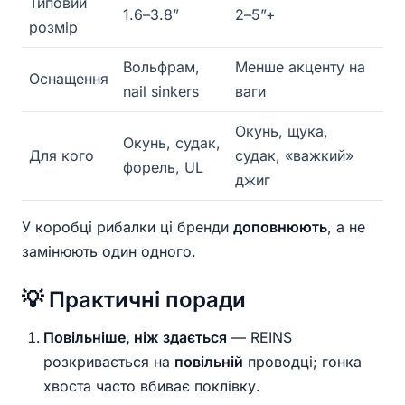
Типовий
1.6–3.8”
2–5”+
розмір
Вольфрам,
Менше акценту на
Оснащення
nail sinkers
ваги
Окунь, щука,
Окунь, судак,
Для кого
судак, «важкий»
форель, UL
джиг
У коробці рибалки ці бренди
доповнюють
, а не
замінюють один одного.
💡 Практичні поради
Повільніше, ніж здається
— REINS
розкривається на
повільній
проводці; гонка
хвоста часто вбиває поклівку.