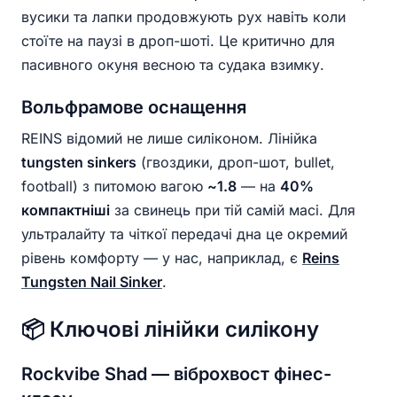
вусики та лапки продовжують рух навіть коли
стоїте на паузі в дроп-шоті. Це критично для
пасивного окуня весною та судака взимку.
Вольфрамове оснащення
REINS відомий не лише силіконом. Лінійка
tungsten sinkers
(гвоздики, дроп-шот, bullet,
football) з питомою вагою
~1.8
— на
40%
компактніші
за свинець при тій самій масі. Для
ультралайту та чіткої передачі дна це окремий
рівень комфорту — у нас, наприклад, є
Reins
Tungsten Nail Sinker
.
📦 Ключові лінійки силікону
Rockvibe Shad — віброхвост фінес-