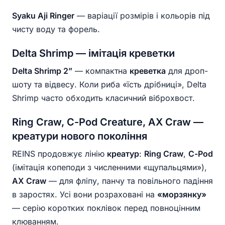
Syaku Aji Ringer
— варіації розмірів і кольорів під
чисту воду та форель.
Delta Shrimp — імітація креветки
Delta Shrimp 2”
— компактна
креветка
для дроп-
шоту та відвесу. Коли риба «їсть дрібниці», Delta
Shrimp часто обходить класичний віброхвост.
Ring Craw, C-Pod Creature, AX Craw —
креатури нового покоління
REINS продовжує лінію
креатур
:
Ring Craw
,
C-Pod
(імітація копеподи з численними «щупальцями»),
AX Craw
— для фліпу, панчу та повільного падіння
в заростях. Усі вони розраховані на
«морзянку»
— серію коротких поклівок перед повноцінним
клюванням.