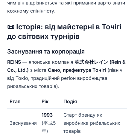
чим він відрізняється та які приманки варто знати
кожному спінінгісту.
📜 Історія: від майстерні в Точігі
до світових турнірів
Заснування та корпорація
REINS
— японська компанія
株式会社レイン (Rein &
Co., Ltd.)
з міста
Сано, префектура Точігі
(північ
від Токіо, традиційний регіон виробництва
рибальських товарів).
Етап
Рік
Подія
1993
Старт бренду як
Заснування
(平成5
виробника рибальських
年)
товарів