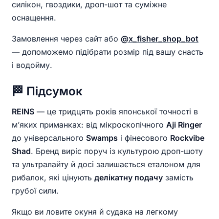
силікон, гвоздики, дроп-шот та суміжне
оснащення.
Замовлення через сайт або
@x_fisher_shop_bot
— допоможемо підібрати розмір під вашу снасть
і водойму.
🏁 Підсумок
REINS
— це тридцять років японської точності в
м’яких приманках: від мікроскопічного
Aji Ringer
до універсального
Swamps
і фінесового
Rockvibe
Shad
. Бренд виріс поруч із культурою дроп-шоту
та ультралайту й досі залишається еталоном для
рибалок, які цінують
делікатну подачу
замість
грубої сили.
Якщо ви ловите окуня й судака на легкому