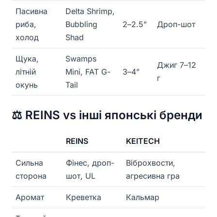
Пасивна
Delta Shrimp,
риба,
Bubbling
2–2.5”
Дроп-шот
холод
Shad
Щука,
Swamps
Джиг 7–12
літній
Mini, FAT G-
3–4”
г
окунь
Tail
⚖️ REINS vs інші японські бренди
REINS
KEITECH
Сильна
Фінес, дроп-
Віброхвости,
сторона
шот, UL
агресивна гра
Аромат
Креветка
Кальмар