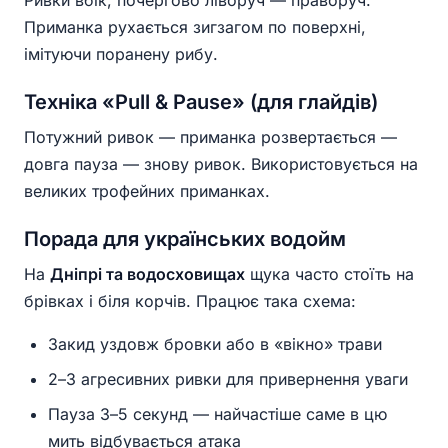
Ривки вбік, почергово ліворуч — праворуч.
Приманка рухається зигзагом по поверхні,
імітуючи поранену рибу.
Техніка «Pull & Pause» (для глайдів)
Потужний ривок — приманка розвертається —
довга пауза — знову ривок. Використовується на
великих трофейних приманках.
Порада для українських водойм
На
Дніпрі та водосховищах
щука часто стоїть на
брівках і біля корчів. Працює така схема:
Закид уздовж бровки або в «вікно» трави
2–3 агресивних ривки для привернення уваги
Пауза 3–5 секунд — найчастіше саме в цю
мить відбувається атака