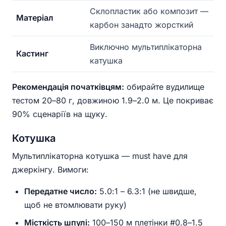
Склопластик або композит —
Матеріал
карбон занадто жорсткий
Виключно мультиплікаторна
Кастинг
катушка
Рекомендація початківцям:
обирайте вудилище
тестом 20–80 г, довжиною 1.9–2.0 м. Це покриває
90% сценаріїв на щуку.
Котушка
Мультиплікаторна котушка — must have для
джеркінгу. Вимоги:
Передатне число:
5.0:1 – 6.3:1 (не швидше,
щоб не втомлювати руку)
Місткість шпулі:
100–150 м плетінки #0.8–1.5