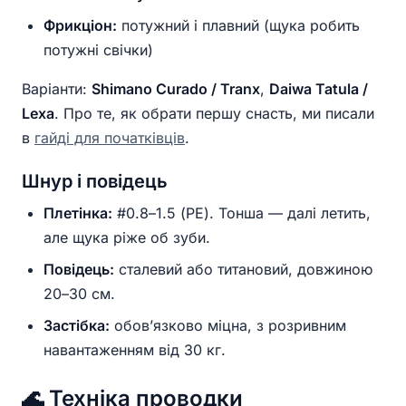
Фрикціон:
потужний і плавний (щука робить
потужні свічки)
Варіанти:
Shimano Curado / Tranx
,
Daiwa Tatula /
Lexa
. Про те, як обрати першу снасть, ми писали
в
гайді для початківців
.
Шнур і повідець
Плетінка:
#0.8–1.5 (PE). Тонша — далі летить,
але щука ріже об зуби.
Повідець:
сталевий або титановий, довжиною
20–30 см.
Застібка:
обов’язково міцна, з розривним
навантаженням від 30 кг.
🌊 Техніка проводки