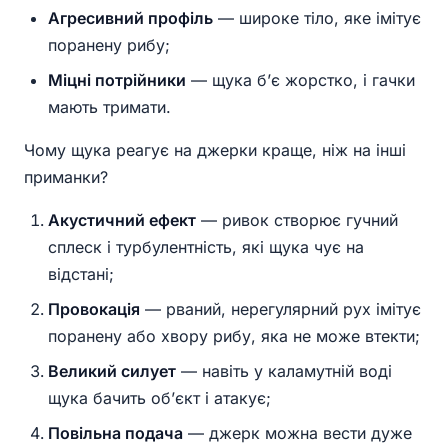
Агресивний профіль
— широке тіло, яке імітує
поранену рибу;
Міцні потрійники
— щука б’є жорстко, і гачки
мають тримати.
Чому щука реагує на джерки краще, ніж на інші
приманки?
Акустичний ефект
— ривок створює гучний
сплеск і турбулентність, які щука чує на
відстані;
Провокація
— рваний, нерегулярний рух імітує
поранену або хвору рибу, яка не може втекти;
Великий силует
— навіть у каламутній воді
щука бачить об’єкт і атакує;
Повільна подача
— джерк можна вести дуже