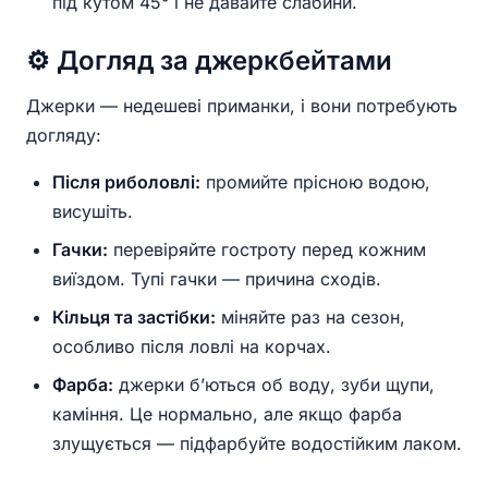
під кутом 45° і не давайте слабини.
⚙️ Догляд за джеркбейтами
Джерки — недешеві приманки, і вони потребують
догляду:
Після риболовлі:
промийте прісною водою,
висушіть.
Гачки:
перевіряйте гостроту перед кожним
виїздом. Тупі гачки — причина сходів.
Кільця та застібки:
міняйте раз на сезон,
особливо після ловлі на корчах.
Фарба:
джерки б’ються об воду, зуби щупи,
каміння. Це нормально, але якщо фарба
злущується — підфарбуйте водостійким лаком.