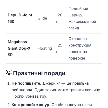
Подвійний
Depu D-Joint
120
шарнір,
Glide
160
г
максимальний
глайд
Складена
Megabass
125
конструкція,
Giant Dog-X
Floating
г
сплеск на
SR
поверхні
💡 Практичні поради
Не поспішайте.
Джеркінг — це повільна
риболовля. Один закид може тривати хвилину.
Поспіх убиває гру.
Контролюйте шнур.
Слабина шнура після