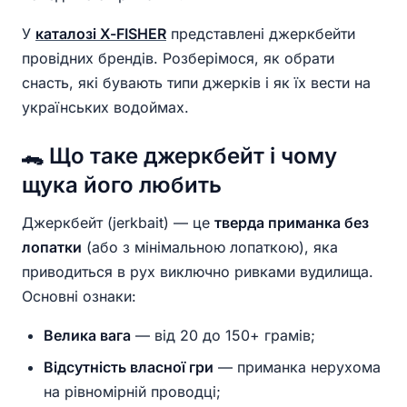
У
каталозі X-FISHER
представлені джеркбейти
провідних брендів. Розберімося, як обрати
снасть, які бувають типи джерків і як їх вести на
українських водоймах.
🐊 Що таке джеркбейт і чому
щука його любить
Джеркбейт (jerkbait) — це
тверда приманка без
лопатки
(або з мінімальною лопаткою), яка
приводиться в рух виключно ривками вудилища.
Основні ознаки:
Велика вага
— від 20 до 150+ грамів;
Відсутність власної гри
— приманка нерухома
на рівномірній проводці;