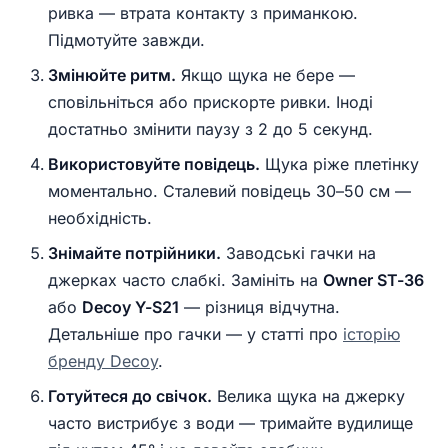
ривка — втрата контакту з приманкою.
Підмотуйте завжди.
Змінюйте ритм.
Якщо щука не бере —
сповільніться або прискорте ривки. Іноді
достатньо змінити паузу з 2 до 5 секунд.
Використовуйте повідець.
Щука ріже плетінку
моментально. Сталевий повідець 30–50 см —
необхідність.
Знімайте потрійники.
Заводські гачки на
джерках часто слабкі. Замініть на
Owner ST-36
або
Decoy Y-S21
— різниця відчутна.
Детальніше про гачки — у статті про
історію
бренду Decoy
.
Готуйтеся до свічок.
Велика щука на джерку
часто вистрибує з води — тримайте вудилище