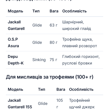
Модель
Тип
Вага
Особливість
Jackall
Шарнірний,
Glide
63 г
Gantarell
широкий глайд
O.S.P
Трофейна щука,
Glide
80 г
Asura
плавний розворот
Depu
Глибокий горизонт,
Sinking
75 г
Depth-K
руслові бровки
Для мисливців за трофеями (100+ г)
Модель
Тип
Вага
Особливість
Jackall
105
Трофейний
Glide
Gantarell 155
г
щучий джерк