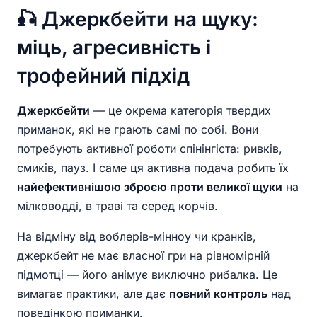
🎣 Джеркбейти на щуку:
міць, агресивність і
трофейний підхід
Джеркбейти
— це окрема категорія твердих
приманок, які не грають самі по собі. Вони
потребують активної роботи спінінгіста: ривків,
смиків, пауз. І саме ця активна подача робить їх
найефективнішою зброєю проти великої щуки
на
мілководді, в траві та серед корчів.
На відміну від воблерів-мінноу чи кранків,
джеркбейт не має власної гри на рівномірній
підмотці — його анімує виключно рибалка. Це
вимагає практики, але дає
повний контроль
над
поведінкою приманки.