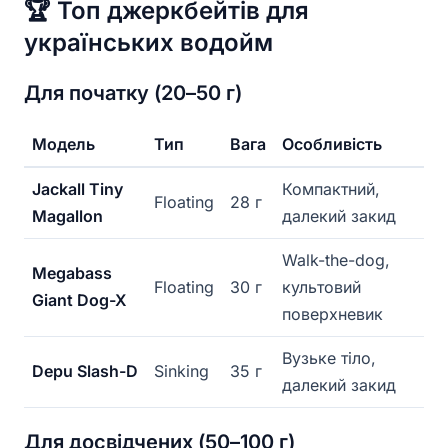
🏆 Топ джеркбейтів для
українських водойм
Для початку (20–50 г)
Модель
Тип
Вага
Особливість
Jackall Tiny
Компактний,
Floating
28 г
Magallon
далекий закид
Walk-the-dog,
Megabass
Floating
30 г
культовий
Giant Dog-X
поверхневик
Вузьке тіло,
Depu Slash-D
Sinking
35 г
далекий закид
Для досвідчених (50–100 г)