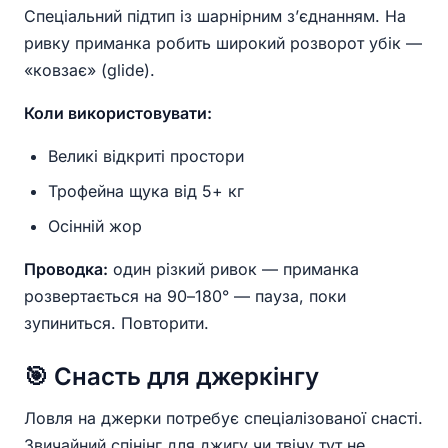
Спеціальний підтип із шарнірним з’єднанням. На
ривку приманка робить широкий розворот убік —
«ковзає» (glide).
Коли використовувати:
Великі відкриті простори
Трофейна щука від 5+ кг
Осінній жор
Проводка:
один різкий ривок — приманка
розвертається на 90–180° — пауза, поки
зупиниться. Повторити.
🎯 Снасть для джеркінгу
Ловля на джерки потребує спеціалізованої снасті.
Звичайний спінінг для джигу чи твічу тут не