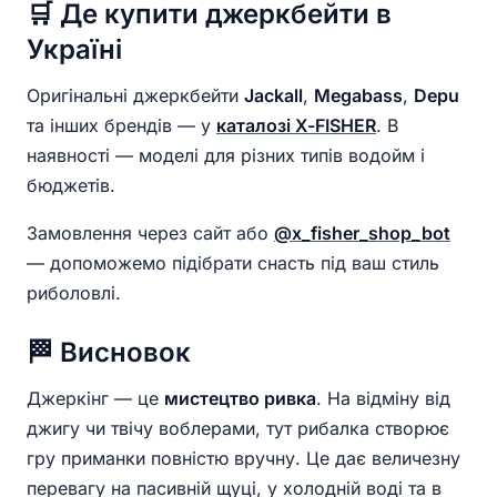
🛒 Де купити джеркбейти в
Україні
Оригінальні джеркбейти
Jackall
,
Megabass
,
Depu
та інших брендів — у
каталозі X-FISHER
. В
наявності — моделі для різних типів водойм і
бюджетів.
Замовлення через сайт або
@x_fisher_shop_bot
— допоможемо підібрати снасть під ваш стиль
риболовлі.
🏁 Висновок
Джеркінг — це
мистецтво ривка
. На відміну від
джигу чи твічу воблерами, тут рибалка створює
гру приманки повністю вручну. Це дає величезну
перевагу на пасивній щуці, у холодній воді та в