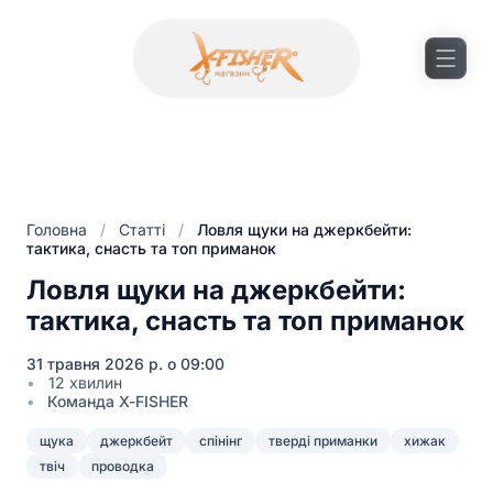
Головна
/
Статті
/
Ловля щуки на джеркбейти:
тактика, снасть та топ приманок
Ловля щуки на джеркбейти:
тактика, снасть та топ приманок
31 травня 2026 р. о 09:00
12 хвилин
Команда X-FISHER
щука
джеркбейт
спінінг
тверді приманки
хижак
твіч
проводка