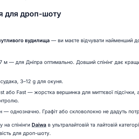
я для дроп-шоту
чутливого вудилища
— ви маєте відчувати найменший д
7 м — для Дніпра оптимально. Довший спінінг дає кращ
судака, 3–12 g для окуня.
t або Fast — жорстка вершинка для миттєвої підсічки, 
нтролю.
 — однозначно. Графіт або скловолокно не дадуть потрі
у на спінінги
Daiwa
в ультралайтовій та лайтовій категорі
вість для дроп-шоту.