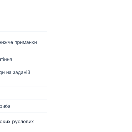
 нижче приманки
мтіння
ди на заданій
 риба
ибоких руслових