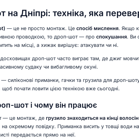
 на Дніпрі: техніка, яка переве
t)
— це не просто монтаж. Це
спосіб мислення
. Якщо 
тивною проводкою, то дроп-шот — про
спокушання
. Ви 
тить на місці, а хижак вирішує: атакувати чи ні.
водосховищах дроп-шот часто виграє там, де джиг мовч
пасивному судаку чи вибагливому окуні.
— силіконові приманки, гачки та грузила для дроп-шоту
, щоб почати ловити цією технікою вже сьогодні.
роп-шот і чому він працює
т — це монтаж, де
грузило знаходиться на кінці волосін
на окремому повідку. Приманка висить у товщі води на н
исті передається прямо на неї.