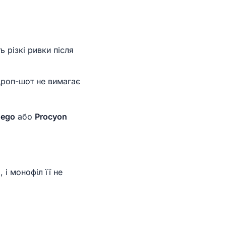
 різкі ривки після
дроп-шот не вимагає
uego
або
Procyon
і монофіл її не