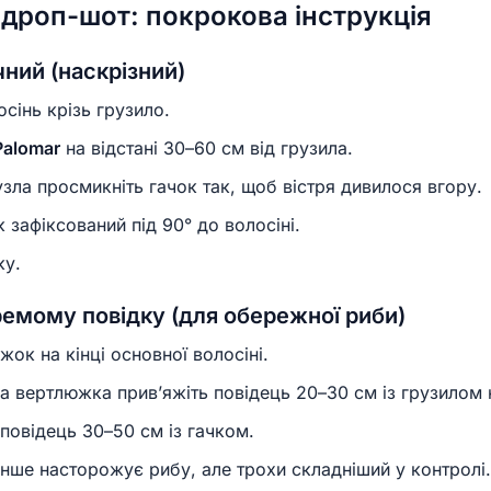
и дроп-шот: покрокова інструкція
чний (наскрізний)
сінь крізь грузило.
Palomar
на відстані 30–60 см від грузила.
узла просмикніть гачок так, щоб вістря дивилося вгору.
к зафіксований під 90° до волосіні.
ку.
ремому повідку (для обережної риби)
жок на кінці основної волосіні.
 вертлюжка прив’яжіть повідець 20–30 см із грузилом н
повідець 30–50 см із гачком.
нше насторожує рибу, але трохи складніший у контролі.