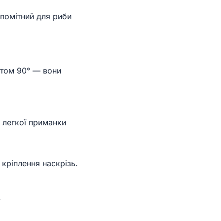
помітний для риби
утом 90° — вони
я легкої приманки
 кріплення наскрізь.