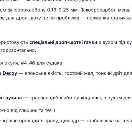
см флюорокарбону 0.18–0.25 мм. Флюорокарбон менш 
 але для дроп-шоту це не проблема — приманка статична
ористовують
спеціальні дроп-шотні гачки
з вухом під к
горизонтально.
я окуня, #4–#6 для судака
а
Decoy
— японська якість, гострий жал, тонкий дріт дл
і грузила
— краплеподібні або циліндричні, з вухом для
жно від глибини та течії
 краще проходить траву, циліндр — стабільніша на течії