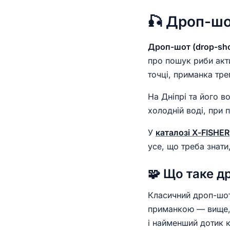
🎣 Дроп-шот
Дроп-шот (drop-sho
про пошук риби ак
точці, приманка трем
На Дніпрі та його 
холодній воді, при 
У
каталозі X-FISHER
усе, що треба знати
🧩 Що таке д
Класичний дроп-шо
приманкою — вище, 
і найменший дотик к