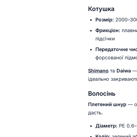
Котушка
Розмір:
2000–300
Фрикціон:
плавни
підсічки
Передаточне чи
форсованої підм
Shimano
та
Daiwa
— 
ідеально закривают
Волосінь
Плетений шнур
— об
дасть.
Діаметр:
PE 0.6–
Колір:
зелений аб