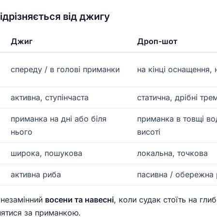
ідрізняється від джигу
Джиг
Дроп-шот
спереду / в голові приманки
на кінці оснащення,
активна, ступінчаста
статична, дрібні тре
приманка на дні або біля
приманка в товщі во
нього
висоті
широка, пошукова
локальна, точкова
активна риба
пасивна / обережна
 незамінний
восени та навесні
, коли судак стоїть на гл
нятися за приманкою.