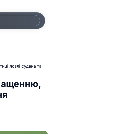
тиці ловлі судака та
снащенню,
ня