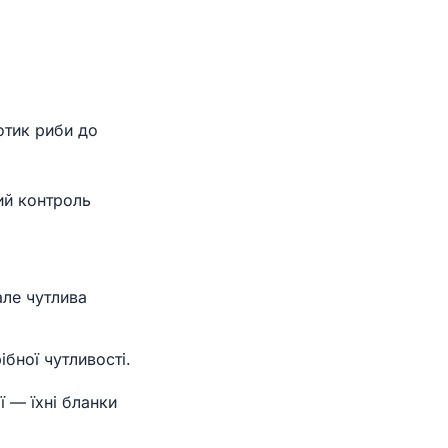
отик риби до
ий контроль
але чутлива
бної чутливості.
ї — їхні бланки