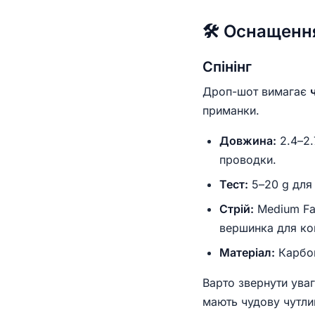
🛠 Оснащенн
Спінінг
Дроп-шот вимагає
приманки.
Довжина:
2.4–2.
проводки.
Тест:
5–20 g для 
Стрій:
Medium Fas
вершинка для ко
Матеріал:
Карбон
Варто звернути уваг
мають чудову чутли