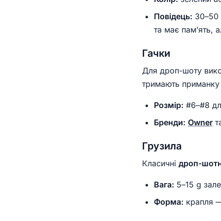
Повідець:
30–50 
та має пам’ять,
Гачки
Для дроп-шоту вик
тримають приманку 
Розмір:
#6–#8 дл
Бренди:
Owner
т
Грузила
Класичні
дроп-шотн
Вага:
5–15 g зале
Форма:
крапля —