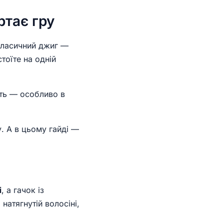
ртає гру
класичний джиг —
стоїте на одній
ить — особливо в
. А в цьому гайді —
і
, а гачок із
атягнутій волосіні,