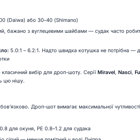
0 (Daiwa) або 30–40 (Shimano)
й, бажано з вуглецевими шайбами — судак часто робить
сло:
5.0:1 – 6.2:1. Надто швидка котушка не потрібна — 
отки
класичний вибір для дроп-шоту. Серії
Miravel
,
Nasci
,
F
ь цю нішу.
ов’язково. Дроп-шот вимагає максимальної чутливості, 
0.8 для окуня, PE 0.8–1.2 для судака
о сірий — менше помітний у воді Дніпра