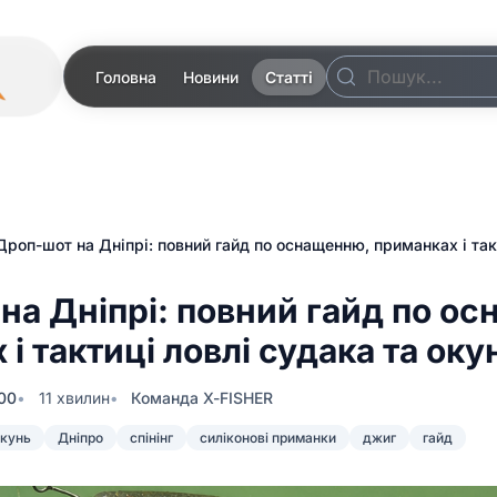
Головна
Новини
Статті
Дроп-шот на Дніпрі: повний гайд по оснащенню, приманках і так
на Дніпрі: повний гайд по о
і тактиці ловлі судака та оку
:00
11 хвилин
Команда X-FISHER
кунь
Дніпро
спінінг
силіконові приманки
джиг
гайд