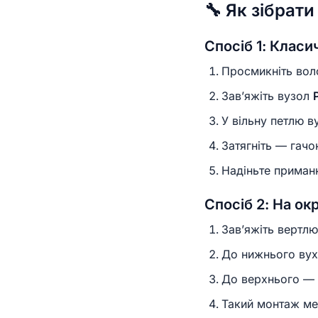
🔧 Як зібрат
Спосіб 1: Класи
Просмикніть воло
Зав’яжіть вузол
У вільну петлю в
Затягніть — гачо
Надіньте приман
Спосіб 2: На ок
Зав’яжіть вертлю
До нижнього вуха
До верхнього — 
Такий монтаж ме