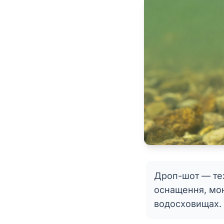
Дроп-шот — тех
оснащення, мон
водосховищах.