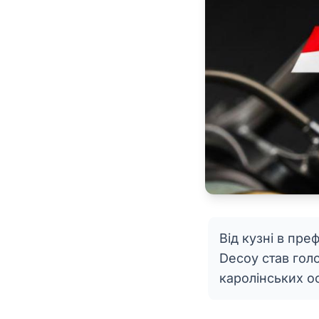
Від кузні в пре
Decoy став голо
каролінських о