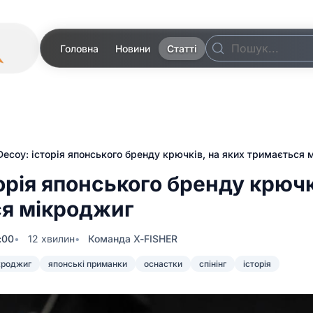
Головна
Новини
Статті
Decoy: історія японського бренду крючків, на яких тримається
орія японського бренду крючк
я мікроджиг
:00
12 хвилин
Команда X-FISHER
кроджиг
японські приманки
оснастки
спінінг
історія