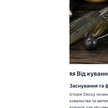
📜 Від куван
Заснування та 
Історія Decoy почи
ковальства та мета
крючків для місцеви