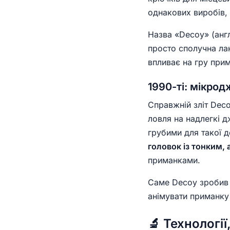
однакових виробів,
Назва «Decoy» (анг
просто сполучна ла
впливає на гру прим
1990-ті: мікро
Справжній зліт Dec
ловля на надлегкі д
грубими для такої 
головок із тонким,
приманками.
Саме Decoy зробив 
анімувати приманку в
🔬 Технології