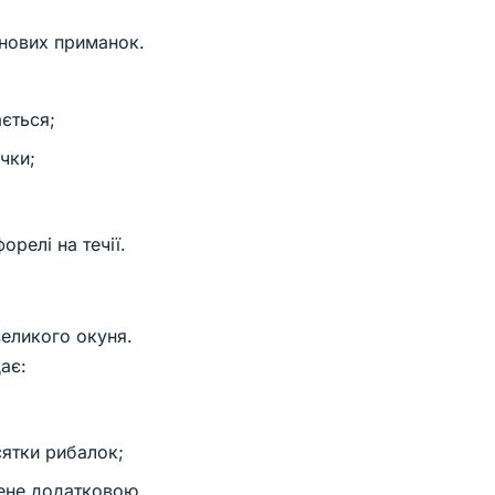
онових приманок.
ється;
чки;
релі на течії.
великого окуня.
ає:
сятки рибалок;
ене додатковою