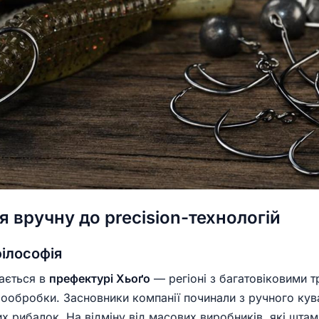
ня вручну до precision-технологій
філософія
нається в
префектурі Хьоґо
— регіоні з багатовіковими 
лообробки. Засновники компанії починали з ручного ку
х рибалок. На відміну від масових виробників, які шта