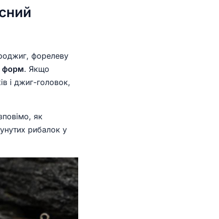
асний
кроджиг, форелеву
я форм
. Якщо
ів і джиг-головок,
зповімо, як
унутих рибалок у