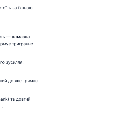
стоїть за їхньою
ість —
алмазна
ормує тригранне
го зусилля;
який довше тримає
hank) та довгий
і.