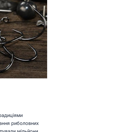
традиціями
вання риболовних
мпували мільйони