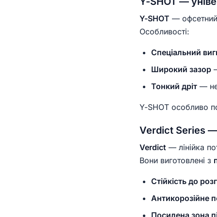
Y-SHOT — уніве
Y-SHOT
— офсетний 
Особливості:
Спеціальний виг
Широкий зазор
—
Тонкий дріт
— не
Y-SHOT особливо поп
Verdict Series 
Verdict
— лінійка по
Вони виготовлені з
Стійкість до роз
Антикорозійне п
Посилена зона п