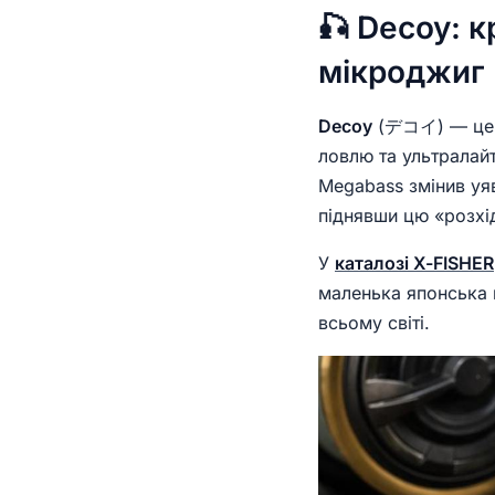
🎣 Decoy: 
мікроджиг
Decoy
(デコイ) — це не
ловлю та ультралай
Megabass змінив уя
піднявши цю «розхід
У
каталозі X-FISHER
маленька японська 
всьому світі.