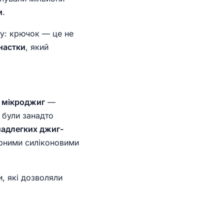
и
.
ду: крючок — це не
настки
, який
в
мікроджиг
—
 були занадто
надлегких джиг-
юрними силіконовими
, які дозволяли