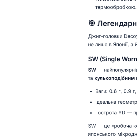
термообробкою.
🎯 Легендарн
Джиг-головки Decoy
не лише в Японії, а 
SW (Single Wor
SW
— найпопулярніш
та
кулькоподібним
Ваги: 0.6 г, 0.9 г, 
Ідеальна геометр
Гострота YD — п
SW — це «робоча ко
японського мікродж