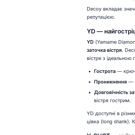
Decoy вкладає знач
репутацією.
YD — найгостріш
YD
(Yamame Diamond
заточка вістря
. Dec
вістря з ідеальною 
Гострота
— крючо
Проникнення
— в
Довговічність з
вістря гострим.
YD доступні в різни
цівка (long shank).