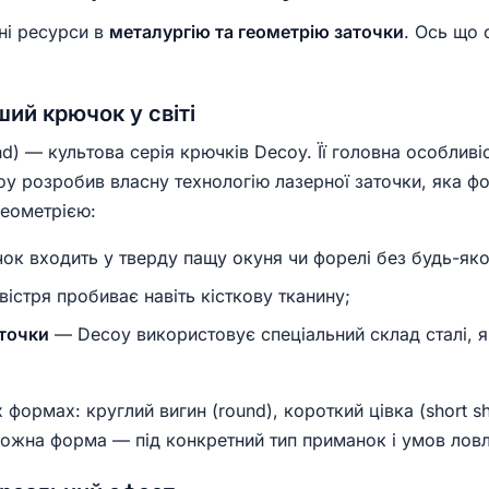
ні ресурси в
металургію та геометрію заточки
. Ось що 
ий крючок у світі
) — культова серія крючків Decoy. Її головна особлив
oy розробив власну технологію лазерної заточки, яка ф
геометрією:
к входить у тверду пащу окуня чи форелі без будь-яко
істря пробиває навіть кісткову тканину;
аточки
— Decoy використовує спеціальний склад сталі, 
х формах: круглий вигин (round), короткий цівка (short s
 Кожна форма — під конкретний тип приманок і умов ловл