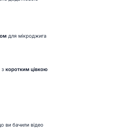
том
для мікроджига
и з
коротким цівкою
о ви бачили відео