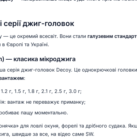
і серії джиг-головок
 — це окремий всесвіт. Вони стали
галузевим стандар
й в Європі та Україні.
m) — класика мікроджига
а серія джиг-головок Decoy. Це однокрючкові головк
 вантажем
:
1.2 г, 1.5 г, 1.8 г, 2.1 г, 2.5 г, 3.0 г;
ія: вантаж не переважує приманку;
робиває пащу моментально.
нячка» для ловлі окуня, форелі та дрібного судака. Якщ
ига, швидше за все, на відео саме SW.