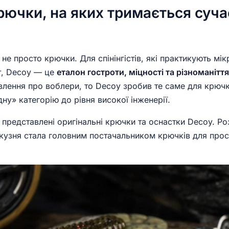
крючки, на яких тримається суч
 просто крючки. Для спінінгістів, які практикують мі
т, Decoy — це
еталон гостроти, міцності та різноманітт
влення про воблери, то Decoy зробив те саме для крючк
ну» категорію до рівня високої інженерії.
представлені оригінальні крючки та оснастки Decoy. Ро
кузня стала головним постачальником крючків для прос