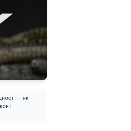
цності — як
вок і