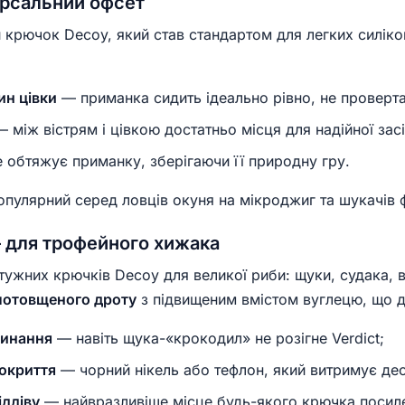
рсальний офсет
крючок Decoy, який став стандартом для легких силік
ин цівки
— приманка сидить ідеально рівно, не проверта
 між вістрям і цівкою достатньо місця для надійної засі
 обтяжує приманку, зберігаючи її природну гру.
улярний серед ловців окуня на мікроджиг та шукачів фо
— для трофейного хижака
тужних крючків Decoy для великої риби: щуки, судака, 
потовщеного дроту
з підвищеним вмістом вуглецю, що д
гинання
— навіть щука-«крокодил» не розігне Verdict;
окриття
— чорний нікель або тефлон, який витримує де
іддіву
— найвразливіше місце будь-якого крючка посил