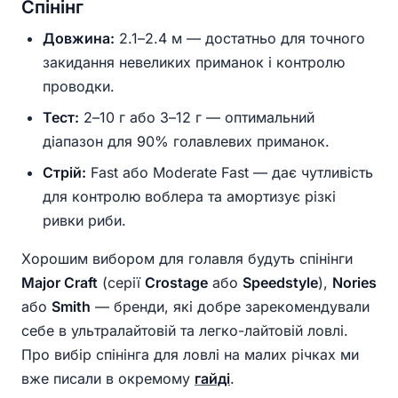
Спінінг
Довжина:
2.1–2.4 м — достатньо для точного
закидання невеликих приманок і контролю
проводки.
Тест:
2–10 г або 3–12 г — оптимальний
діапазон для 90% голавлевих приманок.
Стрій:
Fast або Moderate Fast — дає чутливість
для контролю воблера та амортизує різкі
ривки риби.
Хорошим вибором для голавля будуть спінінги
Major Craft
(серії
Crostage
або
Speedstyle
),
Nories
або
Smith
— бренди, які добре зарекомендували
себе в ультралайтовій та легко-лайтовій ловлі.
Про вибір спінінга для ловлі на малих річках ми
вже писали в окремому
гайді
.