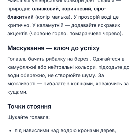
Найбільш універсальні кольори для голавля —
природні:
оливковий, коричневий, сіро-
блакитний
(колір малька). У прозорій воді це
критично. У каламутній — додавайте яскравих
акцентів (червоне горло, помаранчеве черево).
Маскування — ключ до успіху
Голавль бачить рибалку на березі. Одягайтеся в
камуфляжні або нейтральні кольори, підходьте до
води обережно, не створюйте шуму. За
можливості — рибалате з колінами, ховаючись за
кущами.
Точки стояння
Шукайте голавля:
під навислими над водою кронами дерев;