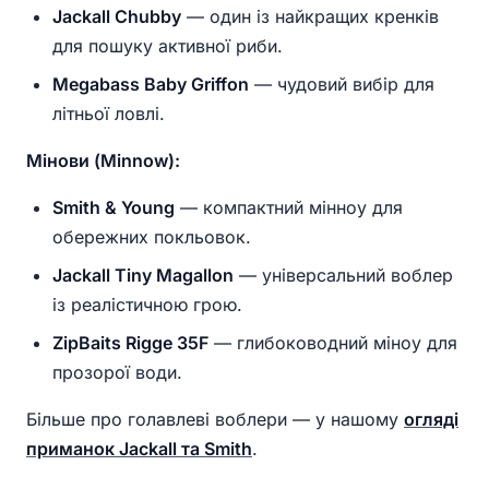
Jackall Chubby
— один із найкращих кренків
для пошуку активної риби.
Megabass Baby Griffon
— чудовий вибір для
літньої ловлі.
Мінови (Minnow):
Smith & Young
— компактний мінноу для
обережних покльовок.
Jackall Tiny Magallon
— універсальний воблер
із реалістичною грою.
ZipBaits Rigge 35F
— глибоководний міноу для
прозорої води.
Більше про голавлеві воблери — у нашому
огляді
приманок Jackall та Smith
.