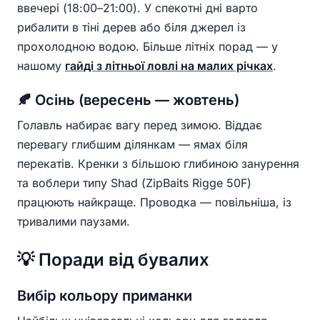
ввечері (18:00–21:00). У спекотні дні варто
рибалити в тіні дерев або біля джерел із
прохолодною водою. Більше літніх порад — у
нашому
гайді з літньої ловлі на малих річках
.
🍂 Осінь (вересень — жовтень)
Голавль набирає вагу перед зимою. Віддає
перевагу глибшим ділянкам — ямах біля
перекатів. Кренки з більшою глибиною занурення
та воблери типу Shad (ZipBaits Rigge 50F)
працюють найкраще. Проводка — повільніша, із
тривалими паузами.
💡 Поради від бувалих
Вибір кольору приманки