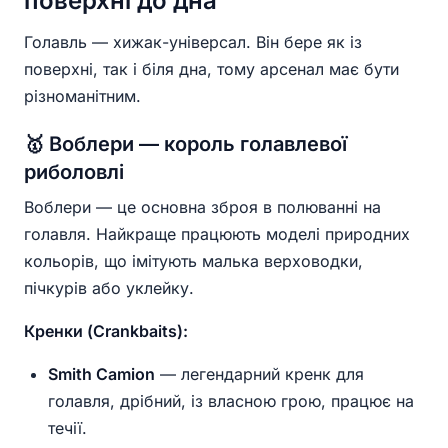
поверхні до дна
Голавль — хижак-універсал. Він бере як із
поверхні, так і біля дна, тому арсенал має бути
різноманітним.
🥇 Воблери — король голавлевої
риболовлі
Воблери — це основна зброя в полюванні на
голавля. Найкраще працюють моделі природних
кольорів, що імітують малька верховодки,
пічкурів або уклейку.
Кренки (Crankbaits):
Smith Camion
— легендарний кренк для
голавля, дрібний, із власною грою, працює на
течії.