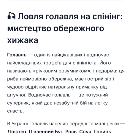
🎣 Ловля голавля на спінінг:
мистецтво обережного
хижака
Голавль
— один із найцікавіших і водночас
найскладніших трофеїв для спінінгіста. Його
називають «річковим розумником», і недарма: ця
риба неймовірно обережна, має гострий зір і
чудово відрізняє натуральну приманку від
штучної. Водночас голавль — це потужний
суперник, який дає незабутній бій на легку
снасть.
В Україні голавль населяє середні та малі річки —
Дністер, Південний Буг, Рось, Случ, Горинь,