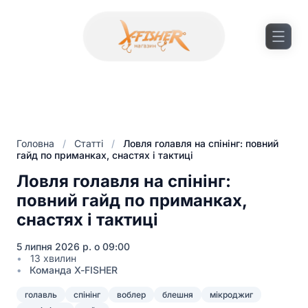
Головна
/
Статті
/
Ловля голавля на спінінг: повний
гайд по приманках, снастях і тактиці
Ловля голавля на спінінг:
повний гайд по приманках,
снастях і тактиці
5 липня 2026 р. о 09:00
13 хвилин
Команда X-FISHER
голавль
спінінг
воблер
блешня
мікроджиг