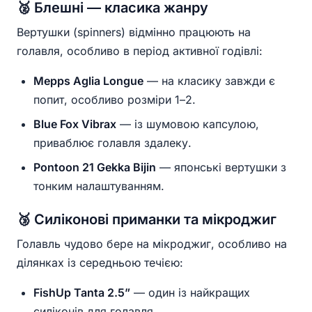
🥈 Блешні — класика жанру
Вертушки (spinners) відмінно працюють на
голавля, особливо в період активної годівлі:
Mepps Aglia Longue
— на класику завжди є
попит, особливо розміри 1–2.
Blue Fox Vibrax
— із шумовою капсулою,
приваблює голавля здалеку.
Pontoon 21 Gekka Bijin
— японські вертушки з
тонким налаштуванням.
🥉 Силіконові приманки та мікроджиг
Голавль чудово бере на мікроджиг, особливо на
ділянках із середньою течією:
FishUp Tanta 2.5”
— один із найкращих
силіконів для голавля.