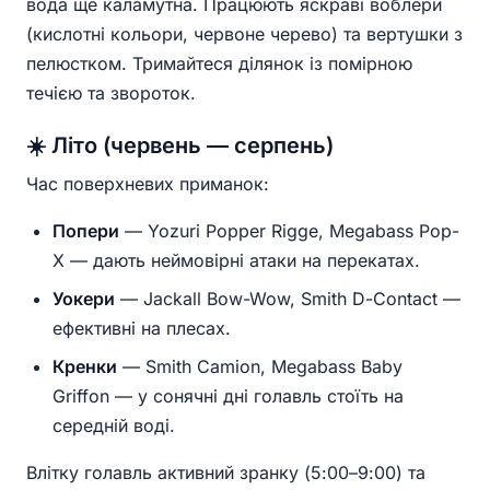
вода ще каламутна. Працюють яскраві воблери
(кислотні кольори, червоне черево) та вертушки з
пелюстком. Тримайтеся ділянок із помірною
течією та звороток.
☀️ Літо (червень — серпень)
Час поверхневих приманок:
Попери
— Yozuri Popper Rigge, Megabass Pop-
X — дають неймовірні атаки на перекатах.
Уокери
— Jackall Bow-Wow, Smith D-Contact —
ефективні на плесах.
Кренки
— Smith Camion, Megabass Baby
Griffon — у сонячні дні голавль стоїть на
середній воді.
Влітку голавль активний зранку (5:00–9:00) та